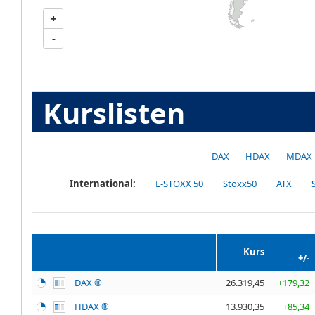
+
-
Kurslisten
DAX
HDAX
MDAX
International:
E-STOXX 50
Stoxx50
ATX
Kurs
+/-
DAX ®
26.319,45
+179,32
HDAX ®
13.930,35
+85,34