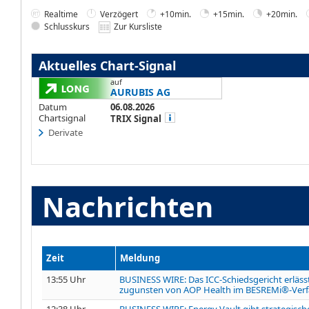
Realtime
Verzögert
+10min.
+15min.
+20min.
Schlusskurs
Zur Kursliste
Aktuelles Chart-Signal
auf
AURUBIS AG
Datum
06.08.2026
Chartsignal
TRIX Signal
Derivate
Nachrichten
Zeit
Meldung
13:55 Uhr
BUSINESS WIRE: Das ICC-Schiedsgericht erläs
zugunsten von AOP Health im BESREMi®-Ver
12:38 Uhr
BUSINESS WIRE: Energy Vault gibt strategisch