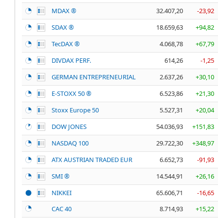
MDAX ®
32.407,20
-23,92
SDAX ®
18.659,63
+94,82
TecDAX ®
4.068,78
+67,79
DIVDAX PERF.
614,26
-1,25
GERMAN ENTREPRENEURIAL
2.637,26
+30,10
E-STOXX 50 ®
6.523,86
+21,30
Stoxx Europe 50
5.527,31
+20,04
DOW JONES
54.036,93
+151,83
NASDAQ 100
29.722,30
+348,97
ATX AUSTRIAN TRADED EUR
6.652,73
-91,93
SMI ®
14.544,91
+26,16
NIKKEI
65.606,71
-16,65
CAC 40
8.714,93
+15,22