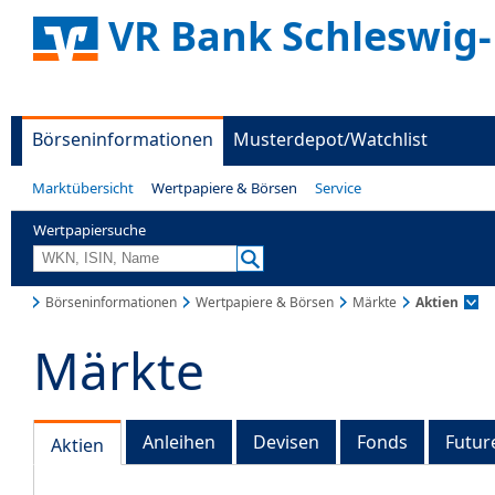
VR Bank Schleswig-
Börseninformationen
Musterdepot/Watchlist
Marktübersicht
Wertpapiere & Börsen
Service
Wertpapiersuche
Börseninformationen
Wertpapiere & Börsen
Märkte
Aktien
Märkte
Anleihen
Devisen
Fonds
Futur
Aktien