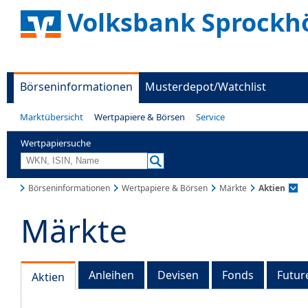
Volksbank Sprockh
Börseninformationen
Musterdepot/Watchlist
Marktübersicht
Wertpapiere & Börsen
Service
Wertpapiersuche
Börseninformationen
Wertpapiere & Börsen
Märkte
Aktien
Märkte
Anleihen
Devisen
Fonds
Futur
Aktien