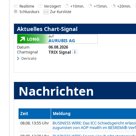
Realtime
Verzögert
+10min.
+15min.
+20min.
Schlusskurs
Zur Kursliste
Aktuelles Chart-Signal
auf
AURUBIS AG
Datum
06.08.2026
Chartsignal
TRIX Signal
Derivate
Nachrichten
Zeit
Meldung
08.08. 13:55 Uhr
BUSINESS WIRE: Das ICC-Schiedsgericht erläs
zugunsten von AOP Health im BESREMi®-Ver
08.08. 12:38 Uhr
BUSINESS WIRE: Energy Vault gibt strategisch