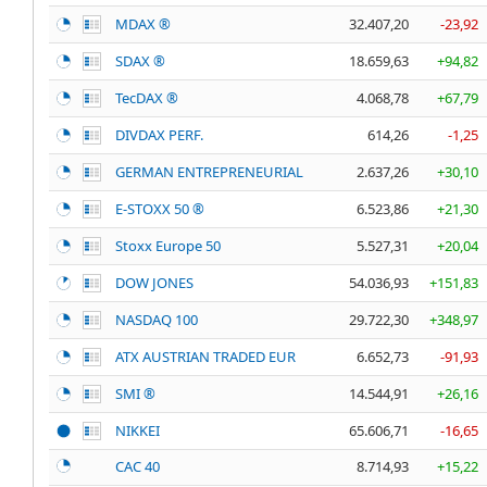
MDAX ®
32.407,20
-23,92
SDAX ®
18.659,63
+94,82
TecDAX ®
4.068,78
+67,79
DIVDAX PERF.
614,26
-1,25
GERMAN ENTREPRENEURIAL
2.637,26
+30,10
E-STOXX 50 ®
6.523,86
+21,30
Stoxx Europe 50
5.527,31
+20,04
DOW JONES
54.036,93
+151,83
NASDAQ 100
29.722,30
+348,97
ATX AUSTRIAN TRADED EUR
6.652,73
-91,93
SMI ®
14.544,91
+26,16
NIKKEI
65.606,71
-16,65
CAC 40
8.714,93
+15,22