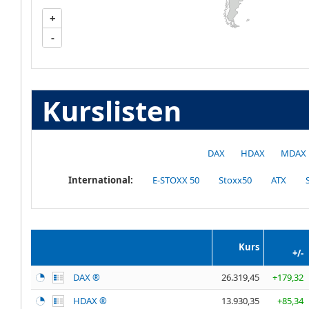
+
-
Kurslisten
DAX
HDAX
MDAX
International:
E-STOXX 50
Stoxx50
ATX
Kurs
+/-
DAX ®
26.319,45
+179,32
HDAX ®
13.930,35
+85,34