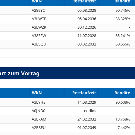
WKN
Restlaufzeit
Rendite
A289YC
05.08.2028
90,746%
A3LWTB
05.04.2036
38,328%
A3LWZK
30.12.2026
-
A383EW
11.07.2028
65,241%
A3L5QU
03.02.2032
50,666%
gart zum Vortag
WKN
Restlaufzeit
Rendite
A3LYHS
14.08.2029
90,608%
A0JND0
endlos
-
A3L7AM
24.02.2032
13,768%
A2R3FU
01.07.2049
7,442%