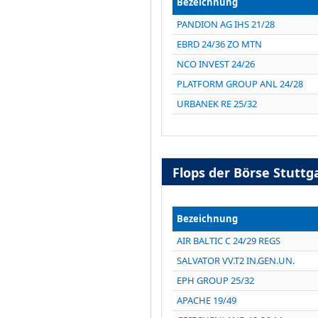
Bezeichnung
PANDION AG IHS 21/28
EBRD 24/36 ZO MTN
NCO INVEST 24/26
PLATFORM GROUP ANL 24/28
URBANEK RE 25/32
Flops der Börse Stutt
Bezeichnung
AIR BALTIC C 24/29 REGS
SALVATOR VV.T2 IN.GEN.UN.
EPH GROUP 25/32
APACHE 19/49