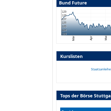
Bund Future
129
128
127
126
125
124
123
Apr
Mai
Mär
Kurslisten
Staatsanleih
Tops der Börse Stuttg