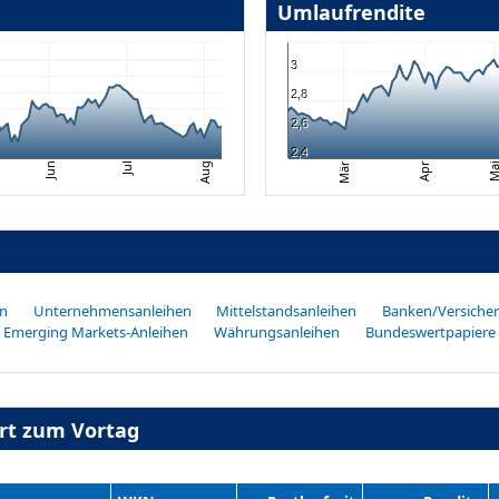
Umlaufrendite
3
2,8
2,6
2,4
Jun
Apr
Jul
Aug
Mär
Ma
en
Unternehmensanleihen
Mittelstandsanleihen
Banken/Versiche
Emerging Markets-Anleihen
Währungsanleihen
Bundeswertpapiere
art zum Vortag