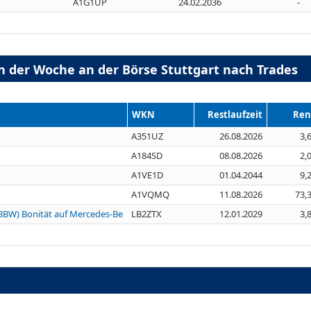
A1G1UP
24.02.2036
-
n der Woche an der Börse Stuttgart nach Trades
WKN
Restlaufzeit
Ren
A351UZ
26.08.2026
3,
A184SD
08.08.2026
2,
A1VE1D
01.04.2044
9,
A1VQMQ
11.08.2026
73,
LBBW) Bonität auf Mercedes-Be
LB2ZTX
12.01.2029
3,