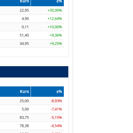
Kurs
±%
22,95
+35,00%
4,90
+12,64%
0,11
+10,00%
51,40
+9,36%
34,95
+9,25%
Kurs
±%
25,00
-8,93%
5,00
-7,41%
83,75
-5,15%
78,38
-4,54%