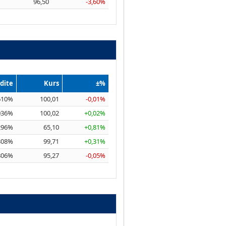
96,50
-3,60%
dite
Kurs
±%
610%
100,01
-0,01%
036%
100,02
+0,02%
296%
65,10
+0,81%
308%
99,71
+0,31%
806%
95,27
-0,05%