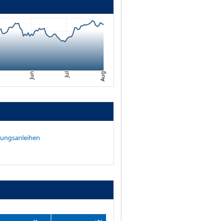
Jul
Jun
i
Aug
rungsanleihen