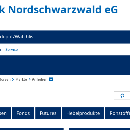
k Nordschwarzwald eG
depot/Watchlist
n
Service
Börsen
Märkte
Anleihen
Inh
sen
Fonds
Futures
Hebelprodukte
Rohstoff