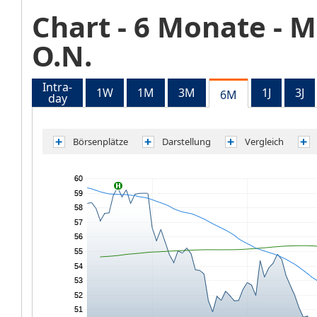
Chart
- 6 Monate -
M
O.N.
Intra-
1W
1M
3M
1J
3J
6M
day
Börsenplätze
Darstellung
Vergleich