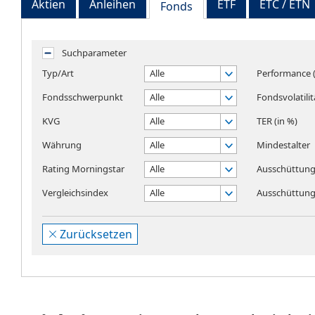
Aktien
Anleihen
ETF
ETC / ETN
Fonds
Suchparameter
Typ/Art
Alle
Performance (
Fondsschwerpunkt
Alle
Fondsvolatilit
KVG
Alle
TER (in %)
Währung
Alle
Mindestalter
Rating Morningstar
Alle
Ausschüttung
Vergleichsindex
Alle
Ausschüttungs
Zurücksetzen