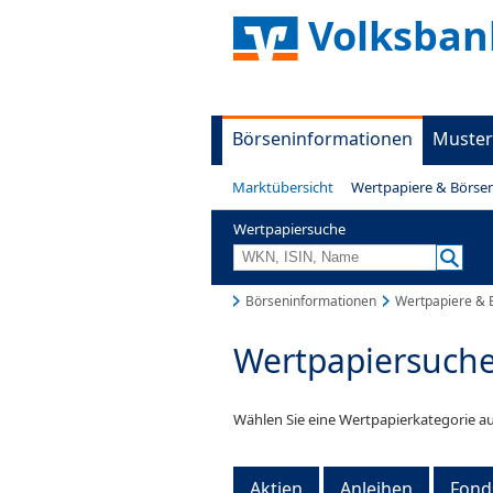
Volksban
Börseninformationen
Muster
Marktübersicht
Wertpapiere & Börse
Wertpapiersuche
Börseninformationen
Wertpapiere & 
Wertpapiersuch
Wählen Sie eine Wertpapierkategorie au
Aktien
Anleihen
Fond