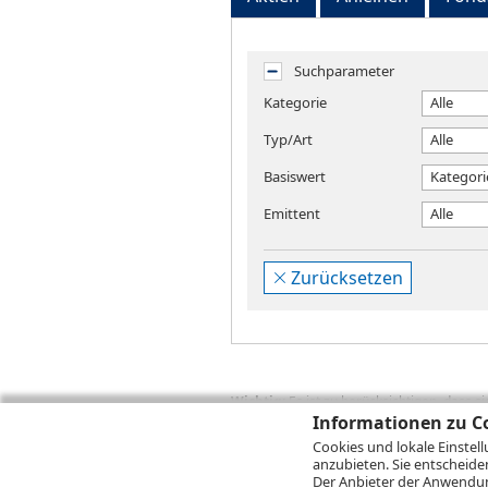
Suchparameter
Kategorie
Alle
Typ/Art
Alle
Basiswert
Kategori
Emittent
Alle
Zurücksetzen
Wichtig:
Es ist zu berücksichtigen, dass 
zukünftige Ergebnisse darstellen. Bei Pe
Informationen zu Co
Provisionen, Gebühren und andere Entgelte
Cookies und lokale Einstel
Depotgebühren hinzu. Mit dem Wertentwick
anzubieten. Sie entscheide
Performance, die sich unter Berücksichti
Der Anbieter der Anwendung