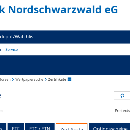
k Nordschwarzwald eG
depot/Watchlist
n
Service
Börsen
Wertpapiersuche
Zertifikate
e
Inh
s:
Freitext
s
ETF
ETC / ETN
Optionsscheine
Zertifikate