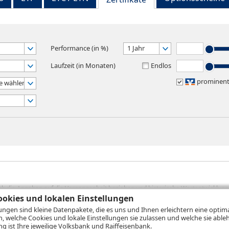
Performance (in %)
1 Jahr
Laufzeit (in Monaten)
Endlos
prominen
e wählen
sich die Angaben auf die Vergangenheit beziehen und historische Wertentwicklunge
rformanceangaben handelt es sich stets um Bruttowertangaben. Bei Bruttowertang
okies und lokalen Einstellungen
), die beim Erwerb von Wertpapieren in der Regel anfallen, nicht berücksichti
lungen sind kleine Datenpakete, die es uns und Ihnen erleichtern eine opti
lungsrechner können Sie auf den einzelnen Wertpapierseiten Ihre individuell b
n, welche Cookies und lokale Einstellungen sie zulassen und welche sie able
gung sämtlicher Transaktionskosten und etwaigen Depotgebühren ergibt, errechne
 ist Ihre jeweilige Volksbank und Raiffeisenbank.