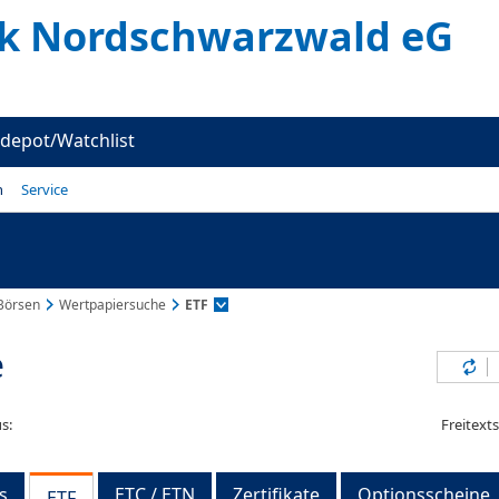
k Nordschwarzwald eG
depot/Watchlist
n
Service
Börsen
Wertpapiersuche
ETF
e
Inh
s:
Freitext
s
ETC / ETN
Zertifikate
Optionsscheine
ETF