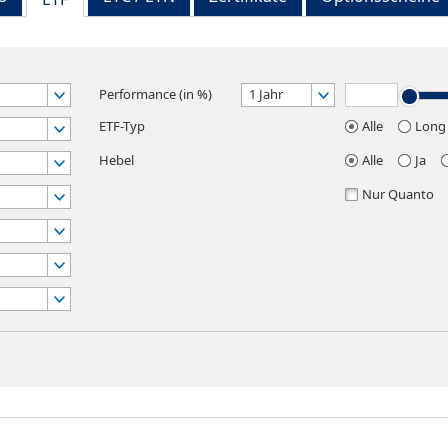
Performance (in %)
1 Jahr
ETF-Typ
Alle
Long
Hebel
Alle
Ja
Nur Quanto