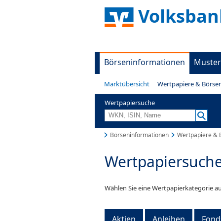
Volksban
Börseninformationen
Muster
Marktübersicht
Wertpapiere & Börse
Wertpapiersuche
Börseninformationen
Wertpapiere & 
Wertpapiersuch
Wählen Sie eine Wertpapierkategorie au
Aktien
Anleihen
Fond