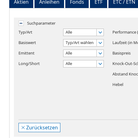
Aktien
Anleihen
Fonds
ETF
ETC / ETN
Suchparameter
Typ/Art
Alle
Performance (
Basiswert
Typ/Art wählen
Laufzeit (in 
Emittent
Alle
Basispreis
Long/Short
Alle
Knock-Out-Sc
Abstand Knock
Hebel
Zurücksetzen