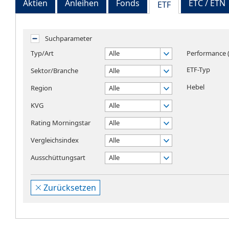
Aktien
Anleihen
Fonds
ETC / ETN
ETF
Suchparameter
Typ/Art
Alle
Performance (
ETF-Typ
Sektor/Branche
Alle
Hebel
Region
Alle
KVG
Alle
Rating Morningstar
Alle
Vergleichsindex
Alle
Ausschüttungsart
Alle
Zurücksetzen