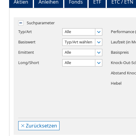
Aktien
Anleihen
Fonds
ETF
ETC / ETN
Suchparameter
Typ/Art
Alle
Performance (
Basiswert
Typ/Art wählen
Laufzeit (in 
Emittent
Alle
Basispreis
Long/Short
Alle
Knock-Out-Sc
Abstand Knock
Hebel
Zurücksetzen