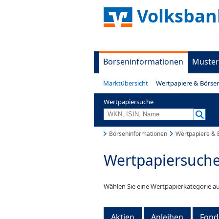
Volksban
Börseninformationen
Muster
Marktübersicht
Wertpapiere & Börse
Wertpapiersuche
Börseninformationen
Wertpapiere & 
Wertpapiersuch
Wählen Sie eine Wertpapierkategorie au
Aktien
Anleihen
Fond