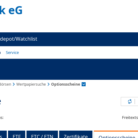
k eG
depot/Watchlist
n
Service
Börsen
Wertpapiersuche
Optionsscheine
e
Inh
s:
Freitext
s
ETF
ETC / ETN
Zertifikate
Optionsscheine