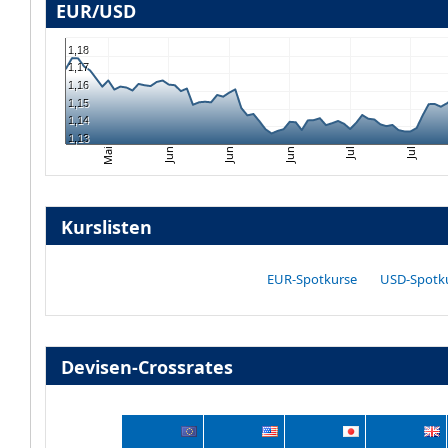
EUR/USD
1,18
1,17
1,16
1,15
1,14
1,13
Mai
Jun
Jun
Jun
Jul
Jul
Kurslisten
EUR-Spotkurse
USD-Spotk
Devisen-Crossrates