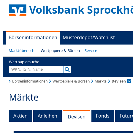
Volksbank Sprockh
Börseninformationen
Musterdepot/Watchlist
Marktübersicht
Wertpapiere & Börsen
Service
Wertpapiersuche
Börseninformationen
Wertpapiere & Börsen
Märkte
Devisen
Märkte
Aktien
Anleihen
Fonds
Futur
Devisen