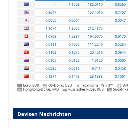
-
1,1563
182,0110
0,8565
0,8647
-
157,4010
0,7407
0,0055
0,0064
-
0,0047
1,1674
1,3500
212,4875
-
1,0708
1,2387
194,9675
0,9175
0,6111
0,7066
111,2240
0,5234
0,1102
0,1275
20,4216
0,0944
0,0105
0,0122
1,9129
0,0090
0,0535
0,0619
9,7414
0,0458
0,1274
0,1473
23,1888
0,1091
Euro, EUR
US-Dollar, USD
Japanischer Yen, JPY
Bri
HongKong-Dollar, HKD
Russischer Rubel, RUB
Südafrik
Devisen Nachrichten