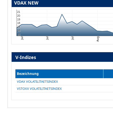
VDAX NEW
21
20
19
18
17
16
15
Jul
Jul
Jul
Aug
V-Indizes
Bezeichnung
VDAX VOLATILITAETSINDEX
VSTOXX VOLATILITAETSINDEX