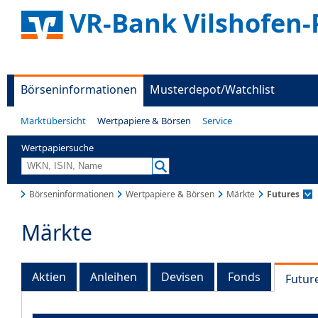
VR-Bank Vilshofen-
Börseninformationen
Musterdepot/Watchlist
Marktübersicht
Wertpapiere & Börsen
Service
Wertpapiersuche
Börseninformationen
Wertpapiere & Börsen
Märkte
Futures
Märkte
Aktien
Anleihen
Devisen
Fonds
Futur