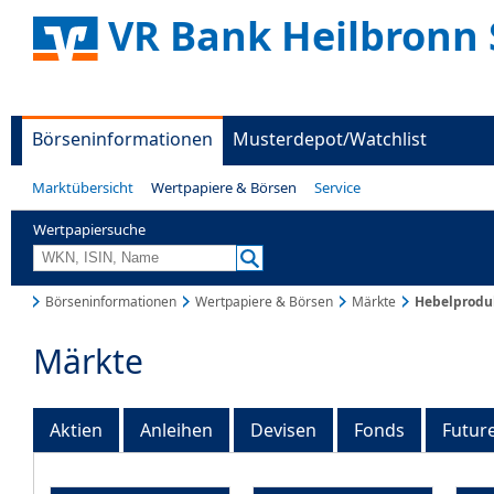
VR Bank Heilbronn 
Börseninformationen
Musterdepot/Watchlist
Marktübersicht
Wertpapiere & Börsen
Service
Wertpapiersuche
Börseninformationen
Wertpapiere & Börsen
Märkte
Hebelprodu
Märkte
Aktien
Anleihen
Devisen
Fonds
Futur