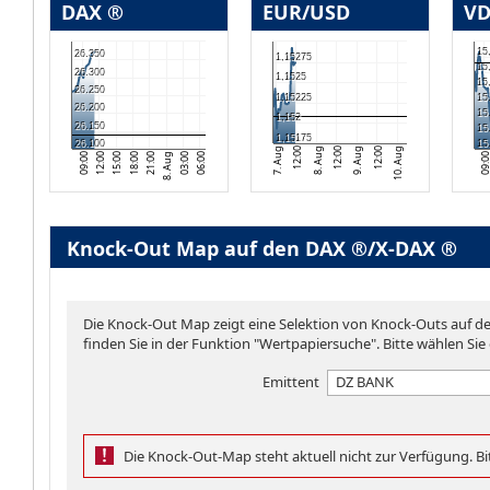
DAX ®
EUR/USD
VD
15
26.350
1,15275
15
26.300
1,1525
15
26.250
1,15225
15
26.200
15
1,152
26.150
15
1,15175
26.100
15
7. Aug
8. Aug
9. Aug
10. Aug
12:00
12:00
12:00
21:00
09:00
06:00
18:00
03:00
15:00
09:0
8. Aug
12:00
Knock-Out Map auf den DAX ®/X-DAX ®
Die Knock-Out Map zeigt eine Selektion von Knock-Outs auf 
finden Sie in der Funktion "Wertpapiersuche". Bitte wählen Sie
Emittent
DZ BANK
Die Knock-Out-Map steht aktuell nicht zur Verfügung. Bit