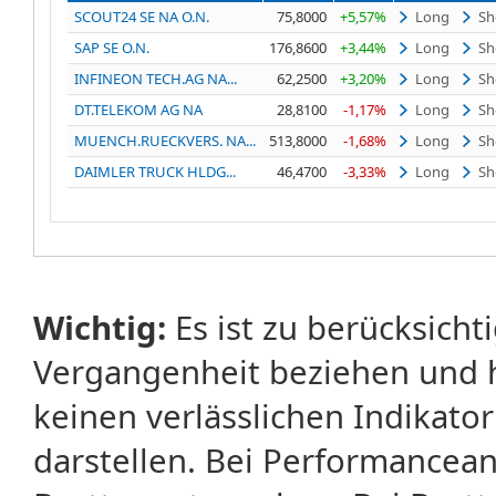
SCOUT24 SE NA O.N.
75,8000
+5,57%
Long
Sh
SAP SE O.N.
176,8600
+3,44%
Long
Sh
INFINEON TECH.AG NA...
62,2500
+3,20%
Long
Sh
DT.TELEKOM AG NA
28,8100
-1,17%
Long
Sh
MUENCH.RUECKVERS. NA...
513,8000
-1,68%
Long
Sh
DAIMLER TRUCK HLDG...
46,4700
-3,33%
Long
Sh
Wichtig:
Es ist zu berücksicht
Vergangenheit beziehen und 
keinen verlässlichen Indikator
darstellen. Bei Performancean