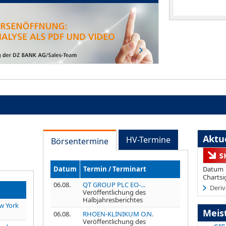
Aktue
HV-Termine
Börsentermine
Datum
Termin / Terminart
Datum
Chartsi
06.08.
QT GROUP PLC EO-...
Deriv
Veröffentlichung des
Halbjahresberichtes
w York
Meis
06.08.
RHOEN-KLINIKUM O.N.
Veröffentlichung des