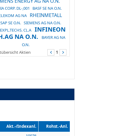
EMENS ENERGY AG NA O.N.
IA CORP. DL-,001
BASF SE NA O.N.
RHEINMETALL
TELEKOM AG NA
SAP SE O.N.
SIEMENS AG NA O.N.
INFINEON
EXPL.TECHS. CL.A
H.AG NA O.N.
BAYER AG NA
O.N.
übersicht Aktien
1
Akt.-/Indexanl.
Rohst.-Anl.
10076