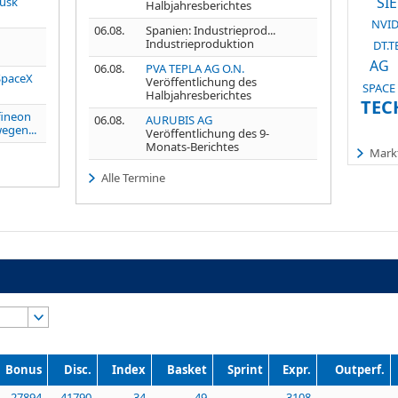
SI
usk
Halbjahresberichtes
NVID
06.08.
Spanien: Industrieprod...
Industrieproduktion
DT.
AG
06.08.
PVA TEPLA AG O.N.
SpaceX
Veröffentlichung des
SPACE 
Halbjahresberichtes
TEC
fineon
06.08.
AURUBIS AG
egen...
Veröffentlichung des 9-
Monats-Berichtes
Markt
Alle Termine
Bonus
Disc.
Index
Basket
Sprint
Expr.
Outperf.
27894
41790
34
49
3108