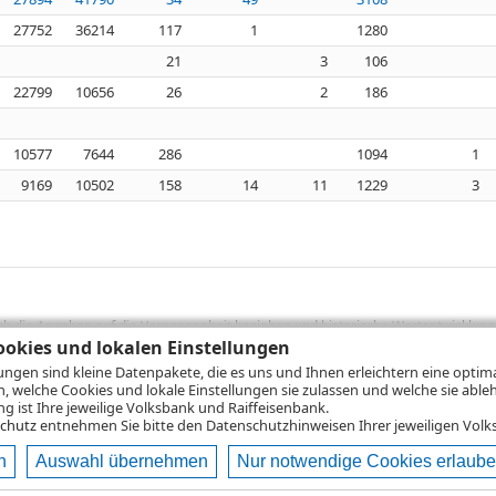
27752
36214
117
1
1280
21
3
106
22799
10656
26
2
186
10577
7644
286
1094
1
9169
10502
158
14
11
1229
3
sich die Angaben auf die Vergangenheit beziehen und historische Wertentwicklunge
rformanceangaben handelt es sich stets um Bruttowertangaben. Bei Bruttowertang
okies und lokalen Einstellungen
), die beim Erwerb von Wertpapieren in der Regel anfallen, nicht berücksichti
lungen sind kleine Datenpakete, die es uns und Ihnen erleichtern eine opti
lungsrechner können Sie auf den einzelnen Wertpapierseiten Ihre individuell b
n, welche Cookies und lokale Einstellungen sie zulassen und welche sie able
gung sämtlicher Transaktionskosten und etwaigen Depotgebühren ergibt, errechne
 ist Ihre jeweilige Volksbank und Raiffeisenbank.
ungsschwankungen steigen oder fallen.
chutz
entnehmen Sie bitte den Datenschutzhinweisen Ihrer jeweiligen Volks
n
Auswahl übernehmen
Nur notwendige Cookies erlaub