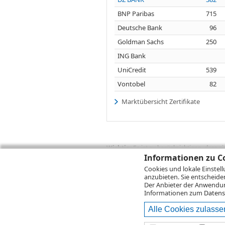
BNP Paribas
715
Deutsche Bank
96
Goldman Sachs
250
ING Bank
UniCredit
539
Vontobel
82
Marktübersicht Zertifikate
Wichtig:
Es ist zu berücksichtigen, dass 
zukünftige Ergebnisse darstellen. Bei Pe
Informationen zu Co
Provisionen, Gebühren und andere Entgelte
Cookies und lokale Einstel
Depotgebühren hinzu. Mit dem Wertentwick
anzubieten. Sie entscheide
Performance, die sich unter Berücksichti
Der Anbieter der Anwendung
kann die Rendite zudem infolge von Währ
Informationen zum
Datens
Alle Cookies zulasse