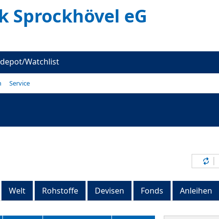
k Sprockhövel eG
depot/Watchlist
n
Service
Inh
Welt
Rohstoffe
Devisen
Fonds
Anleihen