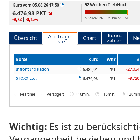
52 Wochen Tief/Hoch
Kurs vom 05.08.26 17:50
6.476,98
PKT
5.235,92 PKT
6.490,34 PKT
-9,72
|
-0,15%
Kenn-
Arbitrage-
Übersicht
Chart
Ne
zahlen
liste
Börse
Kurs
Whr
±
Infront Indikation
PKT
-27,034
6.482,91
STOXX Ltd.
PKT
-9,720
6.476,98
Realtime
Verzögert
+10min.
+15min.
+20min
Wichtig:
Es ist zu berücksicht
Vergangenheit beziehen und 