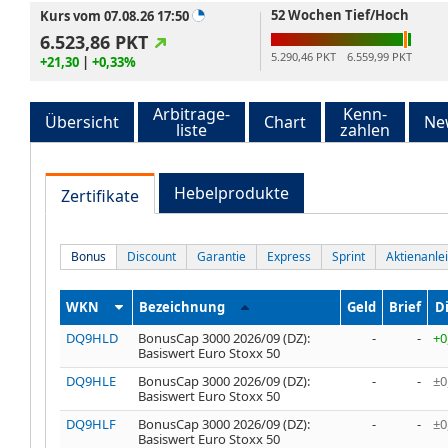
52 Wochen Tief/Hoch
Kurs vom 07.08.26 17:50
6.523,86
PKT
5.290,46 PKT
6.559,99 PKT
+21,30
|
+0,33%
Arbitrage-
Kenn-
Übersicht
Chart
Ne
liste
zahlen
Hebelprodukte
Zertifikate
Bonus
Discount
Garantie
Express
Sprint
Aktienanle
WKN
Bezeichnung
Geld
Brief
D
DQ9HLD
BonusCap 3000 2026/09 (DZ):
-
-
+0
Basiswert Euro Stoxx 50
DQ9HLE
BonusCap 3000 2026/09 (DZ):
-
-
±0
Basiswert Euro Stoxx 50
DQ9HLF
BonusCap 3000 2026/09 (DZ):
-
-
±0
Basiswert Euro Stoxx 50