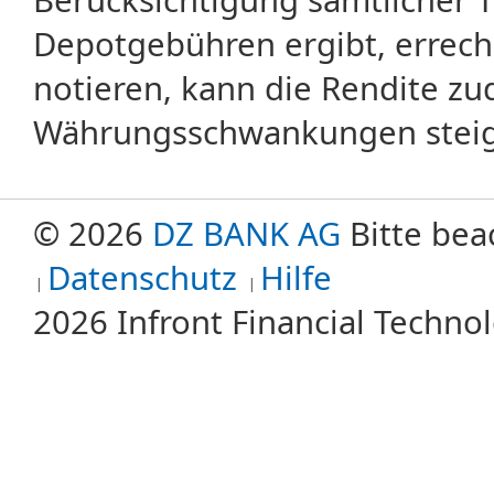
Depotgebühren ergibt, errech
notieren, kann die Rendite zu
Währungsschwankungen steige
© 2026
DZ BANK AG
Bitte bea
Datenschutz
Hilfe
2026 Infront Financial Techn