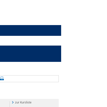
alte aktualisieren
Seite drucken
zur Kursliste