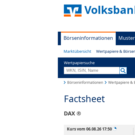
Volksban
Börseninformationen
Muster
Marktübersicht
Wertpapiere & Börse
Wertpapiersuche
Börseninformationen
Wertpapiere & 
Factsheet
DAX ®
Kurs vom 06.08.26 17:50