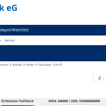
k eG
depot/Watchlist
n
Service
Börsen
Märkte
Aktien
Factsheet - DAX ®
Inh
52 Wochen Tief/Hoch
WKN: 846900 | ISIN: DE0008469008