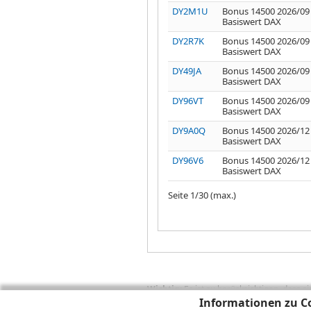
DY2M1U
Bonus 14500 2026/09 
Basiswert DAX
DY2R7K
Bonus 14500 2026/09 
Basiswert DAX
DY49JA
Bonus 14500 2026/09 
Basiswert DAX
DY96VT
Bonus 14500 2026/09 
Basiswert DAX
DY9A0Q
Bonus 14500 2026/12 
Basiswert DAX
DY96V6
Bonus 14500 2026/12 
Basiswert DAX
Seite
1
/
30
(max.)
Wichtig:
Es ist zu berücksichtigen, dass 
zukünftige Ergebnisse darstellen. Bei Pe
Informationen zu Co