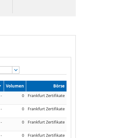
Volumen
Börse
-
0
Frankfurt Zertifikate
-
0
Frankfurt Zertifikate
-
0
Frankfurt Zertifikate
-
0
Frankfurt Zertifikate