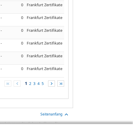
-
0
Frankfurt Zertifikate
-
0
Frankfurt Zertifikate
-
0
Frankfurt Zertifikate
-
0
Frankfurt Zertifikate
-
0
Frankfurt Zertifikate
-
0
Frankfurt Zertifikate
1
2
3
4
5
Seitenanfang
n keinen verlässlichen Indikator für
aben sind Transaktionskosten (wie z.B.