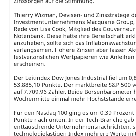
Zinssorgen auf die Stimmung.
Thierry Wizman, Devisen- und Zinsstratege d
Investmentunternehmens Macquarie Group, v
Rede von Lisa Cook, Mitglied des Gouverneur
Notenbank. Diese hatte ihre Bereitschaft erklä
anzuheben, sollte sich das Inflationswachstu
verlangsamen. Höhere Zinsen aber lassen Akt
festverzinslichen Wertpapieren wie Anleihen 
erscheinen.
Der Leitindex Dow Jones Industrial
fiel um 0,
53.885,10 Punkte. Der marktbreite S&P 500
v
auf 7.709,96 Zähler. Beide Börsenbarometer 
Wochenmitte einmal mehr Höchststände erre
Für den Nasdaq 100
ging es um 0,39 Prozent 
Punkte nach unten. In der Tech-Branche gab 
enttäuschende Unternehmensnachrichten, s
technologielastigen Index mehrere Werte mi