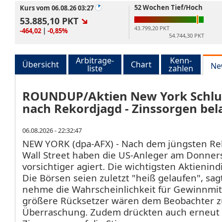
52 Wochen Tief/Hoch
Kurs vom 06.08.26 03:27
53.885,10
PKT
43.799,20 PKT
-464,02
|
-0,85%
54.744,30 PKT
Arbitrage-
Kenn-
Übersicht
Chart
Ne
liste
zahlen
ROUNDUP/Aktien New York Schlus
nach Rekordjagd - Zinssorgen bel
06.08.2026 - 22:32:47
NEW YORK (dpa-AFX) - Nach dem jüngsten Rek
Wall Street haben die US-Anleger am Donner
vorsichtiger agiert. Die wichtigsten Aktienin
Die Börsen seien zuletzt "heiß gelaufen", sag
nehme die Wahrscheinlichkeit für Gewinnmi
größere Rücksetzer wären dem Beobachter z
Überraschung. Zudem drückten auch erneut