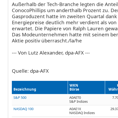
Außerhalb der Tech-Branche legten die Antei
ConocoPhillips
um anderthalb Prozent zu. De
Gasproduzent hatte im zweiten Quartal dank
Energiepreise deutlich mehr verdient als von
erwartet. Die Papiere von Ralph Lauren
gewan
Das Modeunternehmen hatte mit seinem ber
Aktie positiv überrascht./la/he
--- Von Lutz Alexander, dpa-AFX ---
Quelle: dpa-AFX
WKN
Bezeichnung
Börse
Währ
S&P 500
A0AET0
7.7
S&P Indizes
NASDAQ 100
A0AE1X
29.3
NASDAQ Indizes