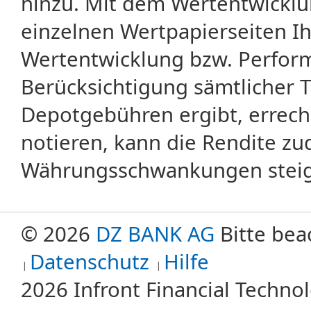
hinzu. Mit dem Wertentwicklu
einzelnen Wertpapierseiten Ihr
Wertentwicklung bzw. Perform
Berücksichtigung sämtlicher 
Depotgebühren ergibt, errech
notieren, kann die Rendite zu
Währungsschwankungen steige
© 2026
DZ BANK AG
Bitte bea
Datenschutz
Hilfe
2026 Infront Financial Techn