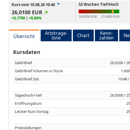
52 Wochen Tief/Hoch
Kurs vom 10.08.26 10:46
26,0100
EUR
18,0550 EUR
27,4300 EUR
+0,1700
|
+0,66%
Arbitrage-
Kenn-
Chart
Ne
Übersicht
liste
zahlen
Kursdaten
Geld/Brief
26,0200 / 2
Geld/Brief Volumen in Stück
1.600
Geld/Brief Zeit
10:48 /
Tageshoch/-tief
26,0500 / 2
Eröffnungskurs
25
Letzter Kurs Vortag
25
Preisstellungen