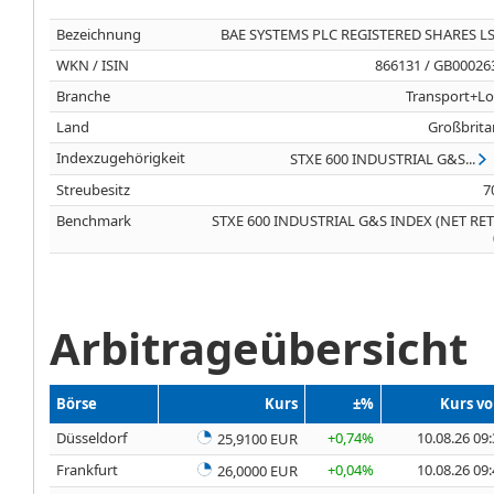
Bezeichnung
BAE SYSTEMS PLC REGISTERED SHARES LS 
WKN / ISIN
866131 / GB00026
Branche
Transport+Lo
Land
Großbrita
Indexzugehörigkeit
STXE 600 INDUSTRIAL G&S...
Streubesitz
7
Benchmark
STXE 600 INDUSTRIAL G&S INDEX (NET RE
Arbitrageübersicht
Börse
Kurs
±%
Kurs v
Düsseldorf
+0,74%
10.08.26 09
25,9100 EUR
Frankfurt
+0,04%
10.08.26 09
26,0000 EUR