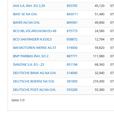
AXA S.A. INH. EO 2,29
855705
45,120
07
BASF SE NA O.N.
BASF11
51,480
07
BAYER AG NA O.N.
BAY001
49,900
07
BCO BIL.VIZ.ARG.NOM.EO-49
875773
24,580
07
BCO SANTANDER N.EO0,5
858872
12,794
07
BAY.MOTOREN WERKE AG ST
519000
59,820
07
BNP PARIBAS INH. EO 2
887771
111,980
07
DANONE S.A. EO -,25
851194
68,360
07
DEUTSCHE BANK AG NA O.N.
514000
32,940
07
DEUTSCHE BOERSE NA O.N.
581005
274,300
07
DEUTSCHE POST AG NA O.N.
555200
55,380
07
Seite
1
/
3