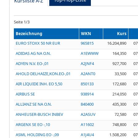
Kursliste A-Z
Seite
1
/
3
Bezeichnung
WKN
Kurs
EURO STOXX 50 NR EUR
965815
16.204,890
07
ADIDAS AG NA O.N.
A1EWWW
164,350
07
ADYEN N.V. EO-,01
A2JNF4
927,700
07
AHOLD DELHAIZE,KON.EO-,01
A2ANT0
33,500
07
AIR LIQUIDE INH. EO 5,50
850133
172,680
07
AIRBUS SE
938914
214,050
07
ALLIANZ SE NA O.N.
840400
435,300
07
ANHEUSER-BUSCH INBEV
A2ASUV
72,580
07
ARGENX SE EO -,10
A11602
748,800
07
ASML HOLDING EO -,09
A1J4U4
1.508,200
07