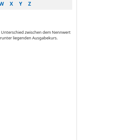
W
X
Y
Z
en Unterschied zwischen dem Nennwert
arunter liegenden Ausgabekurs.