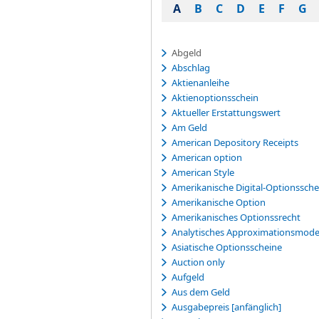
A
B
C
D
E
F
G
Abgeld
Abschlag
Aktienanleihe
Aktienoptionsschein
Aktueller Erstattungswert
Am Geld
American Depository Receipts
American option
American Style
Amerikanische Digital-Optionssche
Amerikanische Option
Amerikanisches Optionssrecht
Analytisches Approximationsmode
Asiatische Optionsscheine
Auction only
Aufgeld
Aus dem Geld
Ausgabepreis [anfänglich]