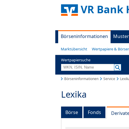
VR Bank 
Börseninformationen
Muster
Marktübersicht
Wertpapiere & Börse
Wertpapiersuche
Börseninformationen
Service
Lexik
Lexika
Börse
Fonds
Derivat