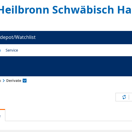
Heilbronn Schwäbisch Hal
depot/Watchlist
n
Service
a
Derivate
Inh
e