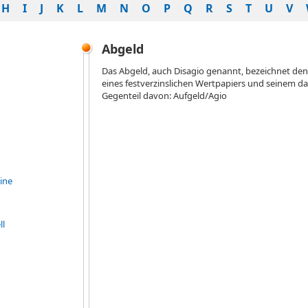
H
I
J
K
L
M
N
O
P
Q
R
S
T
U
V
Abgeld
Das Abgeld, auch Disagio genannt, bezeichnet d
eines festverzinslichen Wertpapiers und seinem d
Gegenteil davon: Aufgeld/Agio
ine
ll