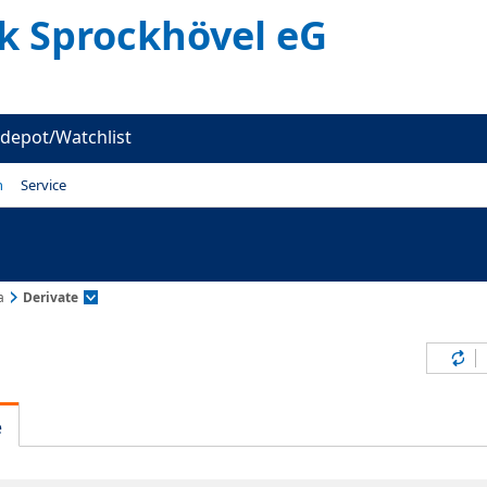
k Sprockhövel eG
depot/Watchlist
n
Service
a
Derivate
Inh
e