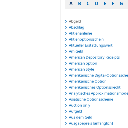
A
B
C
D
E
F
G
Abgeld
Abschlag
Aktienanleihe
Aktienoptionsschein
Aktueller Erstattungswert
Am Geld
American Depository Receipts
American option
American Style
Amerikanische Digital-Optionssche
Amerikanische Option
Amerikanisches Optionssrecht
Analytisches Approximationsmode
Asiatische Optionsscheine
Auction only
Aufgeld
Aus dem Geld
Ausgabepreis [anfänglich]