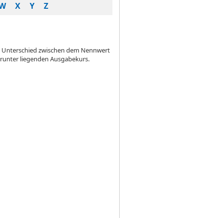
W
X
Y
Z
en Unterschied zwischen dem Nennwert
arunter liegenden Ausgabekurs.