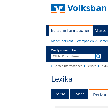
Volksban
Börseninformationen
Muster
Marktübersicht
Wertpapiere & Börse
Wertpapiersuche
Börseninformationen
Service
Lexik
Lexika
Börse
Fonds
Derivat