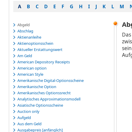
A
B
C
D
E
F
G
H
I
J
K
L
M
Ab
Abgeld
Abschlag
Das
Aktienanleihe
zwi
Aktienoptionsschein
sei
Aktueller Erstattungswert
Auf
Am Geld
American Depository Receipts
American option
American Style
Amerikanische Digital-Optionsscheine
Amerikanische Option
Amerikanisches Optionssrecht
Analytisches Approximationsmodell
Asiatische Optionsscheine
Auction only
Aufgeld
Aus dem Geld
Ausgabepreis [anfänglich]