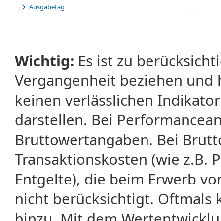
Ausgabetag
Ausübung
Ausübungserklärung
Ausübungsfrist
Ausübungspreis
Wichtig:
Es ist zu berücksicht
Ausübungsrecht
Ausübungstag
Vergangenheit beziehen und 
Average-Rate-Warrants
Average-Strike-Warrants
keinen verlässlichen Indikator
darstellen. Bei Performancean
Bruttowertangaben. Bei Brut
Transaktionskosten (wie z.B.
Entgelte), die beim Erwerb vo
nicht berücksichtigt. Oftma
hinzu. Mit dem Wertentwicklu