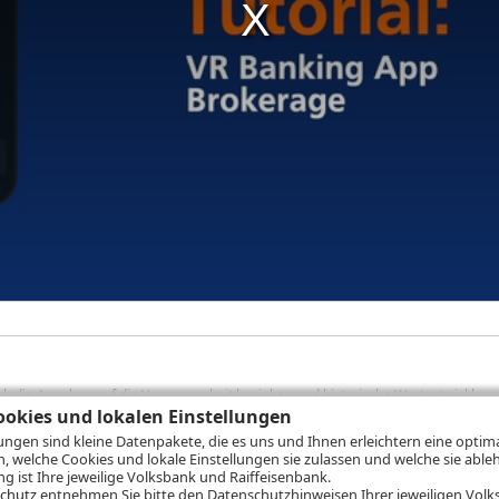
sich die Angaben auf die Vergangenheit beziehen und historische Wertentwicklunge
okies und lokalen Einstellungen
rformanceangaben handelt es sich stets um Bruttowertangaben. Bei Bruttowertang
), die beim Erwerb von Wertpapieren in der Regel anfallen, nicht berücksichti
lungen sind kleine Datenpakete, die es uns und Ihnen erleichtern eine opti
lungsrechner können Sie auf den einzelnen Wertpapierseiten Ihre individuell b
n, welche Cookies und lokale Einstellungen sie zulassen und welche sie able
gung sämtlicher Transaktionskosten und etwaigen Depotgebühren ergibt, errechne
 ist Ihre jeweilige Volksbank und Raiffeisenbank.
ungsschwankungen steigen oder fallen.
chutz
entnehmen Sie bitte den Datenschutzhinweisen Ihrer jeweiligen Volks