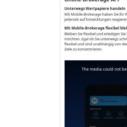
Unterwegs Wertpapiere handeln
Mit Mobile-Brokerage haben Sie Ihr 
jederzeit auf Entwicklungen reagiere
Mit Mobile-Brokerage flexibel ble
Bleiben Sie flexibel und erledigen 
möchten. Egal ob Sie unterwegs schn
flexibel und sind unabhängig von den 
Ziele zu konzentrieren.
This
is
a
The media could not be 
modal
window.