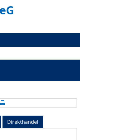
 eG
alte aktualisieren
Seite drucken
Direkthandel