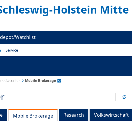
Schleswig-Holstein Mitte
depot/Watchlist
n
Service
mediacenter
Mobile Brokerage
r
Inh
ge
Research
Volkswirtschaft
Mobile Brokerage