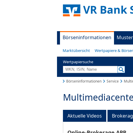
VR Bank 
Börseninformationen
Muster
Marktübersicht
Wertpapiere & Börse
Wertpapiersuche
Börseninformationen
Service
Multi
Multimediacente
Aktuelle Videos
Brokera
Online-Brokerage APP