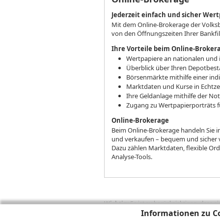
Jederzeit einfach und sicher Wer
Mit dem Online-Brokerage der Volksb
von den Öffnungszeiten Ihrer Bankfi
Ihre Vorteile beim Online-Broker
Wertpapiere an nationalen und 
Überblick über Ihren Depotbest
Börsenmärkte mithilfe einer ind
Marktdaten und Kurse in Echtzei
Ihre Geldanlage mithilfe der No
Zugang zu Wertpapierporträts f
Online-Brokerage
Beim Online-Brokerage handeln Sie im
und verkaufen – bequem und sicher 
Dazu zählen Marktdaten, flexible Or
Analyse-Tools.
Wichtig:
Es ist zu berücksichtigen, dass 
zukünftige Ergebnisse darstellen. Bei Pe
Informationen zu Co