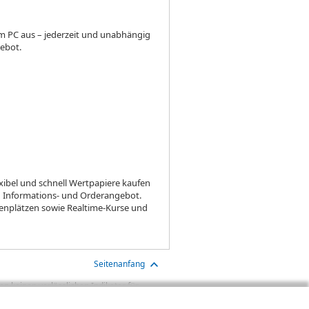
m PC aus – jederzeit und unabhängig
gebot.
xibel und schnell Wertpapiere kaufen
n Informations- und Orderangebot.
senplätzen sowie Realtime-Kurse und
Seitenanfang
n keinen verlässlichen Indikator für
aben sind Transaktionskosten (wie z.B.