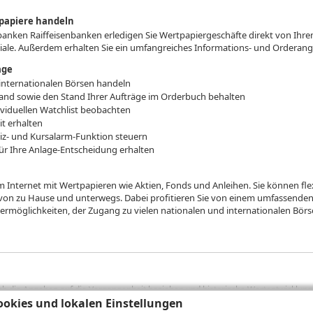
tpapiere handeln
anken Raiffeisenbanken erledigen Sie Wertpapiergeschäfte direkt von Ihre
liale. Außerdem erhalten Sie ein umfangreiches Informations- und Orderan
age
internationalen Börsen handeln
and sowie den Stand Ihrer Aufträge im Orderbuch behalten
ividuellen Watchlist beobachten
t erhalten
tiz- und Kursalarm-Funktion steuern
ür Ihre Anlage-Entscheidung erhalten
 Internet mit Wertpapieren wie Aktien, Fonds und Anleihen. Sie können fle
von zu Hause und unterwegs. Dabei profitieren Sie von einem umfassende
dermöglichkeiten, der Zugang zu vielen nationalen und internationalen Bör
sich die Angaben auf die Vergangenheit beziehen und historische Wertentwicklunge
rformanceangaben handelt es sich stets um Bruttowertangaben. Bei Bruttowertang
okies und lokalen Einstellungen