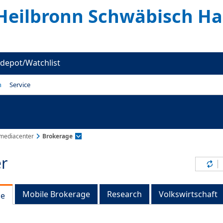
Heilbronn Schwäbisch Hal
depot/Watchlist
n
Service
mediacenter
Brokerage
r
Inh
Mobile Brokerage
Research
Volkswirtschaft
ge