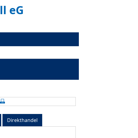
l eG
alte aktualisieren
Seite drucken
Direkthandel