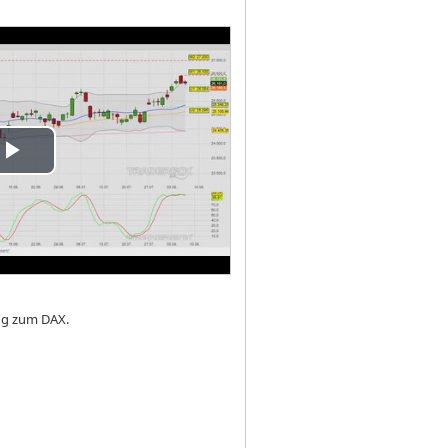
ay
deo
ung zum DAX.