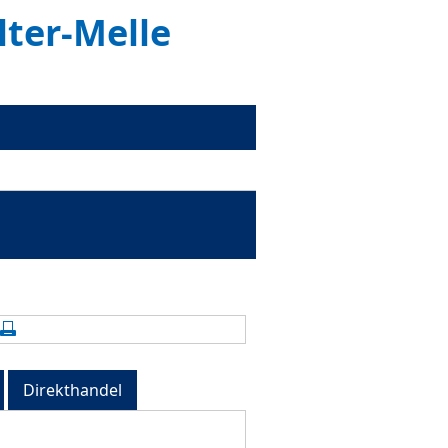
lter-Melle
alte aktualisieren
Seite drucken
Direkthandel