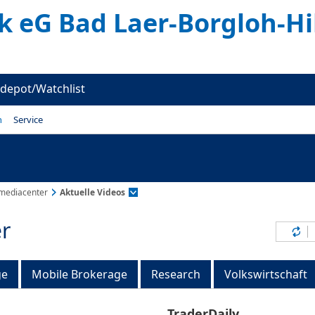
k eG Bad Laer-Borgloh-Hi
depot/Watchlist
n
Service
mediacenter
Aktuelle Videos
r
Inh
ge
Mobile Brokerage
Research
Volkswirtschaft
TraderDaily