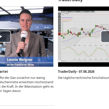
y
Pl
deo
Vi
artet
TraderDaily - 07.08.2026
rfte der Dax zunächst nur wenig
Die tägliche technische Einschätz
ochenmitte erreichten Höchststand
die Kraft. In der Bilanzsaison geht es
en Tagen davor.