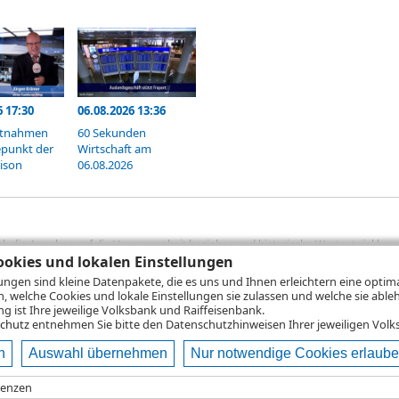
6 17:30
06.08.2026 13:36
itnahmen
60 Sekunden
punkt der
Wirtschaft am
aison
06.08.2026
sich die Angaben auf die Vergangenheit beziehen und historische Wertentwicklunge
rformanceangaben handelt es sich stets um Bruttowertangaben. Bei Bruttowertang
okies und lokalen Einstellungen
), die beim Erwerb von Wertpapieren in der Regel anfallen, nicht berücksichti
lungen sind kleine Datenpakete, die es uns und Ihnen erleichtern eine opti
lungsrechner können Sie auf den einzelnen Wertpapierseiten Ihre individuell b
n, welche Cookies und lokale Einstellungen sie zulassen und welche sie able
gung sämtlicher Transaktionskosten und etwaigen Depotgebühren ergibt, errechne
 ist Ihre jeweilige Volksbank und Raiffeisenbank.
ungsschwankungen steigen oder fallen.
chutz
entnehmen Sie bitte den Datenschutzhinweisen Ihrer jeweiligen Volks
n
Auswahl übernehmen
Nur notwendige Cookies erlaub
ie
Nutzungsbedingungen
Datenschutz
Hilfe
renzen