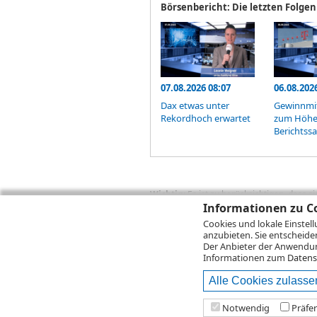
Börsenbericht: Die letzten Folgen
07.08.2026 08:07
06.08.202
Dax etwas unter
Gewinnm
Rekordhoch erwartet
zum Höhe
Berichtss
Wichtig:
Es ist zu berücksichtigen, dass 
zukünftige Ergebnisse darstellen. Bei Pe
Informationen zu Co
Provisionen, Gebühren und andere Entgelte
Cookies und lokale Einstel
Depotgebühren hinzu. Mit dem Wertentwick
anzubieten. Sie entscheide
Performance, die sich unter Berücksichti
Der Anbieter der Anwendung
kann die Rendite zudem infolge von Währ
Informationen zum
Datens
Alle Cookies zulasse
© 2026
DZ BANK AG
Bitte beachten Sie d
Notwendig
Präfe
2026 Infront Financial Technology GmbH