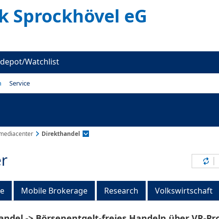
k Sprockhövel eG
depot/Watchlist
n
Service
mediacenter
Direkthandel
r
Inh
ge
Mobile Brokerage
Research
Volkswirtschaft
andel -> Börsenentgelt-freies Handeln über VR-Pr