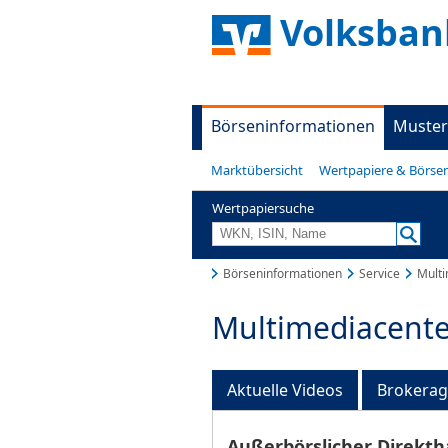
Volksban
Börseninformationen
Muster
Marktübersicht
Wertpapiere & Börse
Wertpapiersuche
Börseninformationen
Service
Multi
Multimediacente
Aktuelle Videos
Brokera
Außerbörslicher Direkth