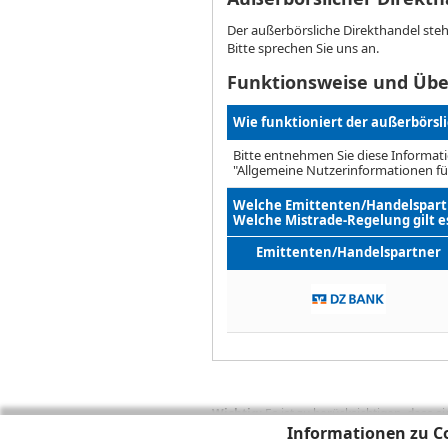
Der außerbörsliche Direkthandel ste
Bitte sprechen Sie uns an.
Funktionsweise und Übe
Wie funktioniert der außerbörsl
Bitte entnehmen Sie diese Informati
"Allgemeine Nutzerinformationen fü
Welche Emittenten/Handelspartn
Welche Mistrade-Regelung gilt e
Emittenten/Handelspartner
Wichtig:
Es ist zu berücksichtigen, dass 
Informationen zu Co
zukünftige Ergebnisse darstellen. Bei Pe
Provisionen, Gebühren und andere Entgelte