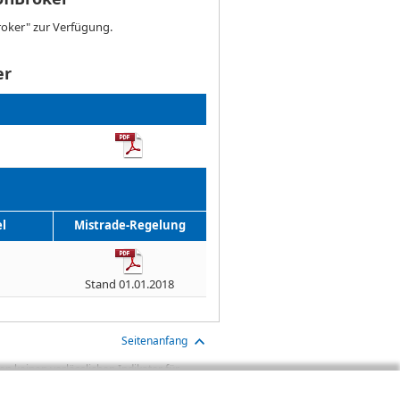
roker" zur Verfügung.
er
l
Mistrade-Regelung
Stand 01.01.2018
Seitenanfang
n keinen verlässlichen Indikator für
aben sind Transaktionskosten (wie z.B.
gt. Oftmals kommen auch noch