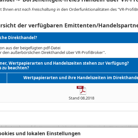
ht Ihnen
erst nach Freischaltung
in den Orderfunktionalitäten des "VR-ProfiB
rsicht der verfügbaren Emittenten/Handelspartn
iche Direkthandel?
on aus der beigefügten pdf-Datei
r den außerbörslichen Direkthandel über VR-ProfiBroker".
er, Wertpapierarten und Handelszeiten stehen zur Verfügung?
s zu beachten?
Wertpapierarten und ihre Handelszeiten im Direkthande
Stand 08.2018
sich die Angaben auf die Vergangenheit beziehen und historische Wertentwicklunge
okies und lokalen Einstellungen
rformanceangaben handelt es sich stets um Bruttowertangaben. Bei Bruttowertang
), die beim Erwerb von Wertpapieren in der Regel anfallen, nicht berücksichti