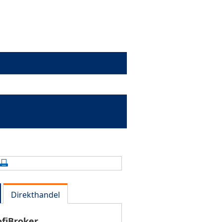
alte aktualisieren
Seite drucken
Direkthandel
ofiBroker