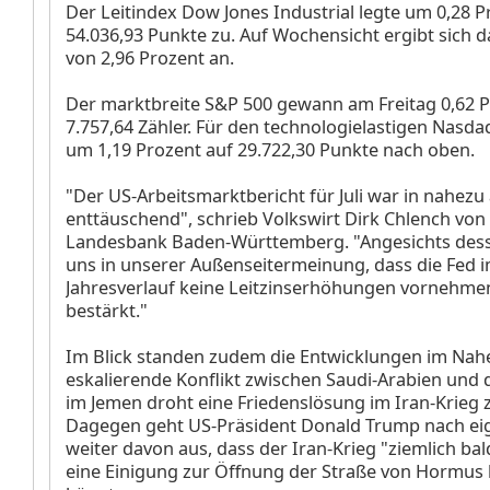
Der Leitindex Dow Jones Industrial
legte um 0,28 P
54.036,93 Punkte zu. Auf Wochensicht ergibt sich d
von 2,96 Prozent an.
Der marktbreite S&P 500
gewann am Freitag 0,62 P
7.757,64 Zähler. Für den technologielastigen Nasd
um 1,19 Prozent auf 29.722,30 Punkte nach oben.
"Der US-Arbeitsmarktbericht für Juli war in nahezu
enttäuschend", schrieb Volkswirt Dirk Chlench von
Landesbank Baden-Württemberg. "Angesichts dess
uns in unserer Außenseitermeinung, dass die Fed 
Jahresverlauf keine Leitzinserhöhungen vornehmen
bestärkt."
Im Blick standen zudem die Entwicklungen im Nah
eskalierende Konflikt zwischen Saudi-Arabien und d
im Jemen droht eine Friedenslösung im Iran-Krieg 
Dagegen geht US-Präsident Donald Trump nach e
weiter davon aus, dass der Iran-Krieg "ziemlich ba
eine Einigung zur Öffnung der Straße von Hormus