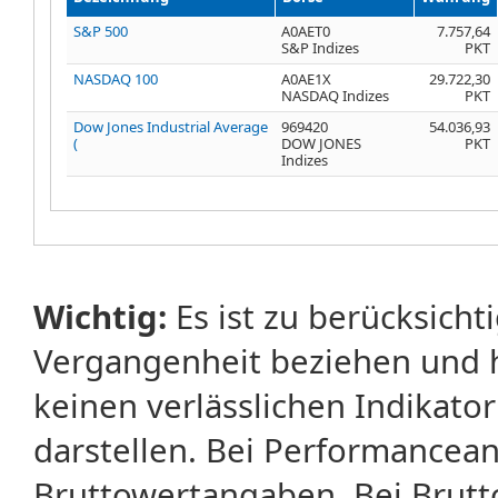
S&P 500
A0AET0
7.757,64
S&P Indizes
PKT
NASDAQ 100
A0AE1X
29.722,30
NASDAQ Indizes
PKT
Dow Jones Industrial Average
969420
54.036,93
(
DOW JONES
PKT
Indizes
Wichtig:
Es ist zu berücksicht
Vergangenheit beziehen und 
keinen verlässlichen Indikator
darstellen. Bei Performancean
Bruttowertangaben. Bei Brut