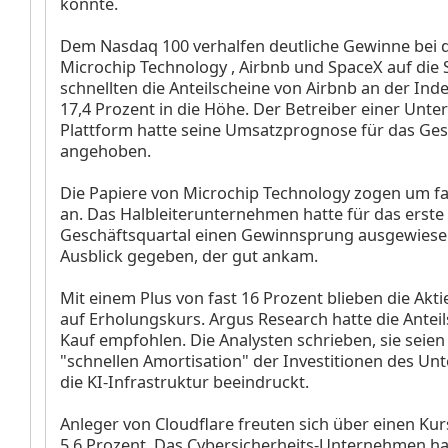
könnte.
Dem Nasdaq 100 verhalfen deutliche Gewinne bei 
Microchip Technology
, Airbnb
und SpaceX
auf die
schnellten die Anteilscheine von Airbnb an der Ind
17,4 Prozent in die Höhe. Der Betreiber einer Unte
Plattform hatte seine Umsatzprognose für das Ge
angehoben.
Die Papiere von Microchip Technology zogen um fa
an. Das Halbleiterunternehmen hatte für das erste
Geschäftsquartal einen Gewinnsprung ausgewiese
Ausblick gegeben, der gut ankam.
Mit einem Plus von fast 16 Prozent blieben die Akt
auf Erholungskurs. Argus Research hatte die Antei
Kauf empfohlen. Die Analysten schrieben, sie seien
"schnellen Amortisation" der Investitionen des U
die KI-Infrastruktur beeindruckt.
Anleger von Cloudflare
freuten sich über einen Ku
5,6 Prozent. Das Cybersicherheits-Unternehmen ha