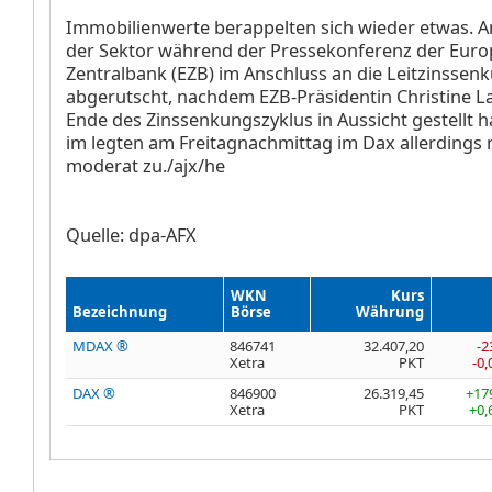
Immobilienwerte berappelten sich wieder etwas. 
der Sektor
während der Pressekonferenz der Euro
Zentralbank (EZB) im Anschluss an die Leitzinssenk
abgerutscht, nachdem EZB-Präsidentin Christine L
Ende des Zinssenkungszyklus in Aussicht gestellt h
im legten am Freitagnachmittag im Dax allerdings
moderat zu./ajx/he
Quelle: dpa-AFX
WKN
Kurs
Bezeichnung
Börse
Währung
MDAX ®
846741
32.407,20
-2
Xetra
PKT
-0
DAX ®
846900
26.319,45
+17
Xetra
PKT
+0,