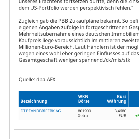
unseres Erachtens fortsetzen dürfte, denn die Zins
dem US-Portfolio werden perspektivisch fehlen."
Zugleich gab die PBB Zukaufpläne bekannt. So befin
eigenen Angaben zufolge in fortgeschrittenen Ges
Mehrheitsübernahme eines deutschen Immobilienv
Kaufpreis liege voraussichtlich im mittleren zweiste
Millionen-Euro-Bereich. Laut Händlern ist der mög
wegen eines wohl eher geringen Einflusses auf das
Gesamtgeschäft weniger spannend./ck/mis/stk
Quelle: dpa-AFX
WKN
Kurs
Bezeichnung
Börse
Währung
DT.PFANDBRIEFBK AG
801900
3,4680
Xetra
EUR
+