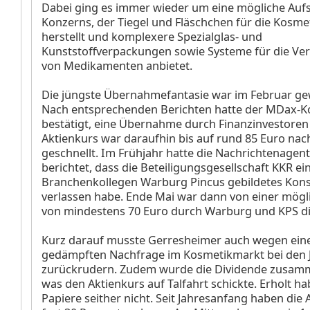
Dabei ging es immer wieder um eine mögliche Auf
Konzerns, der Tiegel und Fläschchen für die Kosme
herstellt und komplexere Spezialglas- und
Kunststoffverpackungen sowie Systeme für die Ve
von Medikamenten anbietet.
Die jüngste Übernahmefantasie war im Februar g
Nach entsprechenden Berichten hatte der MDax
-K
bestätigt, eine Übernahme durch Finanzinvestoren
Aktienkurs war daraufhin bis auf rund 85 Euro na
geschnellt. Im Frühjahr hatte die Nachrichtenage
berichtet, dass die Beteiligungsgesellschaft KKR
ei
Branchenkollegen Warburg Pincus gebildetes Kon
verlassen habe. Ende Mai war dann von einer mögl
von mindestens 70 Euro durch Warburg und KPS di
Kurz darauf musste Gerresheimer auch wegen eine
gedämpften Nachfrage im Kosmetikmarkt bei den J
zurückrudern. Zudem wurde die Dividende zusam
was den Aktienkurs auf Talfahrt schickte. Erholt ha
Papiere seither nicht. Seit Jahresanfang haben die 