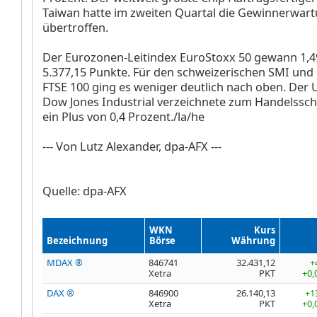
Taiwan hatte im zweiten Quartal die Gewinnerwar
übertroffen.
Der Eurozonen-Leitindex EuroStoxx 50
gewann 1,4
5.377,15 Punkte. Für den schweizerischen SMI
und
FTSE 100
ging es weniger deutlich nach oben. Der 
Dow Jones Industrial
verzeichnete zum Handelssch
ein Plus von 0,4 Prozent./la/he
--- Von Lutz Alexander, dpa-AFX ---
Quelle: dpa-AFX
WKN
Kurs
Bezeichnung
Börse
Währung
MDAX ®
846741
32.431,12
+
Xetra
PKT
+0,
DAX ®
846900
26.140,13
+1
Xetra
PKT
+0,