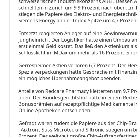
schweizerischen Industriekonzerns ABB
. Dessen A
schnellten in Zürich um 9,9 Prozent nach oben. Im 
stiegen die Papiere des Elektro- und Energietechni
Siemens Energy
an der Index-Spitze um 4,7 Prozen
Entsetzt reagierten Anleger auf eine Gewinnwarn
Jungheinrich
. Der Logistiker hatte einen Umbau a
erst einmal Geld kostet. Das ließ den Aktienkurs als
Schlusslicht im MDax um mehr als 16 Prozent einb
Gerresheimer-Aktien
verloren 6,7 Prozent. Der Her
Spezialverpackungen hatte Gespräche mit Finanzi
ein mögliches Übernahmeangebot beendet.
Anteile von Redcare Pharmacy
kletterten um 9,7 P
oben. Der Bundesgerichtshof hatte in einem Recht
Bonusprämien auf rezeptpflichtige Medikamente i
Online-Apotheken entschieden.
Gefragt waren zudem die Papiere aus der Chip-Bra
, Aixtron
, Suss Microtec
und Siltronic
stiegen um bi
Prozent. Der weltweit größte Chip-Auftragsfertig