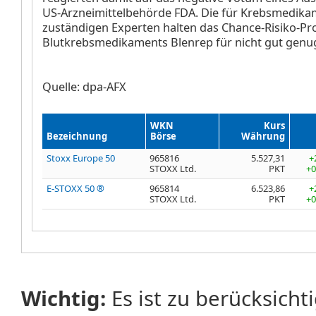
US-Arzneimittelbehörde FDA. Die für Krebsmedik
zuständigen Experten halten das Chance-Risiko-Pro
Blutkrebsmedikaments Blenrep für nicht gut genug
Quelle: dpa-AFX
WKN
Kurs
Bezeichnung
Börse
Währung
Stoxx Europe 50
965816
5.527,31
+
STOXX Ltd.
PKT
+0
E-STOXX 50 ®
965814
6.523,86
+
STOXX Ltd.
PKT
+0
Wichtig:
Es ist zu berücksicht