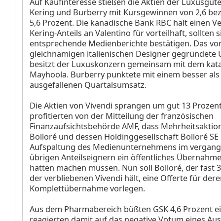
Auf Kaufinteresse stießen die Aktien der Luxusgü
Kering
und Burberry
mit Kursgewinnen von 2,6 be
5,6 Prozent. Die kanadische Bank RBC hält einen V
Kering-Anteils an Valentino für vorteilhaft, sollten s
entsprechende Medienberichte bestätigen. Das v
gleichnamigen italienischen Designer gegründet
besitzt der Luxuskonzern gemeinsam mit dem kat
Mayhoola. Burberry punktete mit einem besser als
ausgefallenen Quartalsumsatz.
Die Aktien von Vivendi
sprangen um gut 13 Prozent
profitierten von der Mitteilung der französischen
Finanzaufsichtsbehörde AMF, dass Mehrheitsaktio
Bolloré und dessen Holdinggesellschaft Bolloré SE 
Aufspaltung des Medienunternehmens im vergang
übrigen Anteilseignern ein öffentliches Übernah
hätten machen müssen. Nun soll Bolloré, der fast 
der verbliebenen Vivendi hält, eine Offerte für der
Komplettübernahme vorlegen.
Aus dem Pharmabereich büßten GSK
4,6 Prozent ei
reagierten damit auf das negative Votum eines Au