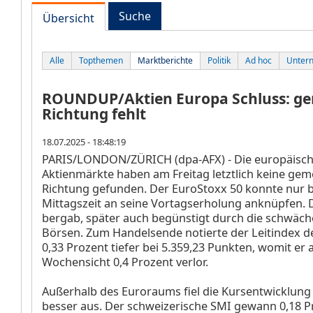
Suche
Übersicht
Alle
Topthemen
Marktberichte
Politik
Ad hoc
Unter
ROUNDUP/Aktien Europa Schluss: g
Richtung fehlt
18.07.2025 - 18:48:19
PARIS/LONDON/ZÜRICH (dpa-AFX) - Die europäisc
Aktienmärkte haben am Freitag letztlich keine ge
Richtung gefunden. Der EuroStoxx 50
konnte nur b
Mittagszeit an seine Vortagserholung anknüpfen. 
bergab, später auch begünstigt durch die schwäch
Börsen. Zum Handelsende notierte der Leitindex 
0,33 Prozent tiefer bei 5.359,23 Punkten, womit er 
Wochensicht 0,4 Prozent verlor.
Außerhalb des Euroraums fiel die Kursentwicklung
besser aus. Der schweizerische SMI
gewann 0,18 P