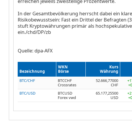
erreichen jeweils zweistellige Prozentwerte.
In der Gesamtbevölkerung herrscht dabei ein klar
Risikobewusstsein: Fast ein Drittel der Befragten (
stuft Kryptowährungen primär als hochspekulativ
ein./chd/DP/zb
Quelle: dpa-AFX
WKN
Kurs
Bezeichnung
Börse
Währung
BTC/CHF
BTCCHF
52.666,77000
+1
Crossrates
CHF
+
BTC/USD
BTCUSD
65.177,25500
+2
Forex vwd
USD
+