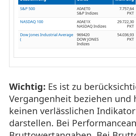
S&P 500
A0AET0
7.757,64
S&P Indizes
PKT
NASDAQ 100
A0AE1X
29.722,30
NASDAQ Indizes
PKT
Dow Jones Industrial Average
969420
54.036,93
(
DOW JONES
PKT
Indizes
Wichtig:
Es ist zu berücksicht
Vergangenheit beziehen und 
keinen verlässlichen Indikator
darstellen. Bei Performancean
Bruttowertangaben. Bei Brut