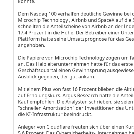
könnte.
Dem Nasdaq 100 verhalfen deutliche Gewinne bei 
Microchip Technology
, Airbnb
und SpaceX
auf die
schnellten die Anteilscheine von Airbnb an der Ind
17,4 Prozent in die Höhe. Der Betreiber einer Unte
Plattform hatte seine Umsatzprognose für das Ge
angehoben.
Die Papiere von Microchip Technology zogen um fa
an. Das Halbleiterunternehmen hatte für das erste
Geschäftsquartal einen Gewinnsprung ausgewiese
Ausblick gegeben, der gut ankam.
Mit einem Plus von fast 16 Prozent blieben die Akt
auf Erholungskurs. Argus Research hatte die Antei
Kauf empfohlen. Die Analysten schrieben, sie seien
"schnellen Amortisation" der Investitionen des U
die KI-Infrastruktur beeindruckt.
Anleger von Cloudflare
freuten sich über einen Ku
5,6 Prozent. Das Cybersicherheits-Unternehmen ha