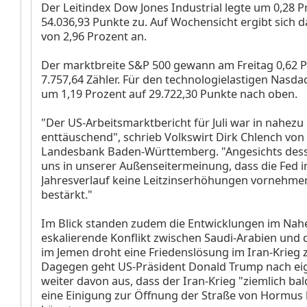
Der Leitindex Dow Jones Industrial
legte um 0,28 P
54.036,93 Punkte zu. Auf Wochensicht ergibt sich d
von 2,96 Prozent an.
Der marktbreite S&P 500
gewann am Freitag 0,62 P
7.757,64 Zähler. Für den technologielastigen Nasd
um 1,19 Prozent auf 29.722,30 Punkte nach oben.
"Der US-Arbeitsmarktbericht für Juli war in nahezu
enttäuschend", schrieb Volkswirt Dirk Chlench von
Landesbank Baden-Württemberg. "Angesichts dess
uns in unserer Außenseitermeinung, dass die Fed 
Jahresverlauf keine Leitzinserhöhungen vornehmen
bestärkt."
Im Blick standen zudem die Entwicklungen im Nah
eskalierende Konflikt zwischen Saudi-Arabien und d
im Jemen droht eine Friedenslösung im Iran-Krieg 
Dagegen geht US-Präsident Donald Trump nach e
weiter davon aus, dass der Iran-Krieg "ziemlich ba
eine Einigung zur Öffnung der Straße von Hormus