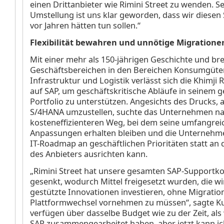
einen Drittanbieter wie Rimini Street zu wenden. Se
Umstellung ist uns klar geworden, dass wir diesen 
vor Jahren hätten tun sollen.“
Flexibilität bewahren und unnötige Migration
Mit einer mehr als 150-jährigen Geschichte und bre
Geschäftsbereichen in den Bereichen Konsumgüter,
Infrastruktur und Logistik verlässt sich die Khimj
auf SAP, um geschäftskritische Abläufe in seinem 
Portfolio zu unterstützen. Angesichts des Drucks, 
S/4HANA umzustellen, suchte das Unternehmen n
kosteneffizienteren Weg, bei dem seine umfangrei
Anpassungen erhalten bleiben und die Unternehme
IT-Roadmap an geschäftlichen Prioritäten statt an 
des Anbieters ausrichten kann.
„Rimini Street hat unsere gesamten SAP-Supportk
gesenkt, wodurch Mittel freigesetzt wurden, die wir
gestützte Innovationen investieren, ohne Migratio
Plattformwechsel vornehmen zu müssen“, sagte Ku
verfügen über dasselbe Budget wie zu der Zeit, als
SAP zusammengearbeitet haben, aber jetzt kann i