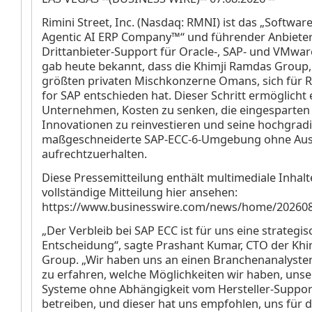
Rimini Street, Inc. (Nasdaq: RMNI) ist das „Softwa
Agentic AI ERP Company™“ und führender Anbiete
Drittanbieter-Support für Oracle-, SAP- und VMwar
gab heute bekannt, dass die Khimji Ramdas Group,
größten privaten Mischkonzerne Omans, sich für 
for SAP entschieden hat. Dieser Schritt ermöglicht
Unternehmen, Kosten zu senken, die eingesparten M
Innovationen zu reinvestieren und seine hochgrad
maßgeschneiderte SAP-ECC-6-Umgebung ohne Ausf
aufrechtzuerhalten.
Diese Pressemitteilung enthält multimediale Inhalt
vollständige Mitteilung hier ansehen:
https://www.businesswire.com/news/home/20260
„Der Verbleib bei SAP ECC ist für uns eine strategis
Entscheidung“, sagte Prashant Kumar, CTO der Kh
Group. „Wir haben uns an einen Branchenanalyst
zu erfahren, welche Möglichkeiten wir haben, unse
Systeme ohne Abhängigkeit vom Hersteller-Suppor
betreiben, und dieser hat uns empfohlen, uns für 