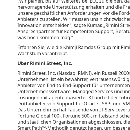
„Wir planen, bis auf Weiteres bei ECC zu bleiben, da
hervorragende Unterstützung erhalten und die Fre
unsere geschäftlichen Anforderungen vor die For
Anbieters zu stellen. Wir müssen uns nicht zwischen
Innovation entscheiden“, sagte Kumar. „Rimini Stree
Ansprechpartner für kompetenten Support, Beratu
was noch kommen mag.“
Erfahren Sie, wie die Khimji Ramdas Group mit Rimin
Wachstum vorantreibt.
Über Rimini Street, Inc.
Rimini Street, Inc. (Nasdaq: RMNI), ein Russell 200
Unternehmen, ist ein bewährter, vertrauenswürdig
Anbieter von End-to-End-Support für unternehmen
Unternehmenssoftware, Managed Services und inn
Lösungen mit agentenbasierter KI und ist der füh
Drittanbieter von Support für Oracle-, SAP- und V
Das Unternehmen hat Tausende von IT-Servicevert
Fortune Global 100-, Fortune 500-, mittelständische
und staatlichen Organisationen abgeschlossen, die
Smart Path™-Methodik genutzt haben, um bessere