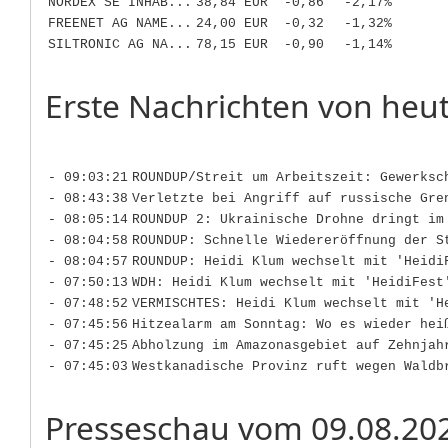
NORDEX SE INHAB...
38,84 EUR
-0,86
-2,17%
FREENET AG NAME...
24,00 EUR
-0,32
-1,32%
SILTRONIC AG NA...
78,15 EUR
-0,90
-1,14%
Erste Nachrichten von heut
- 09:03:21
ROUNDUP/Streit um Arbeitszeit: Gewerksc
- 08:43:38
Verletzte bei Angriff auf russische Gre
- 08:05:14
ROUNDUP 2: Ukrainische Drohne dringt im
- 08:04:58
ROUNDUP: Schnelle Wiedereröffnung der S
- 08:04:57
ROUNDUP: Heidi Klum wechselt mit 'Heidi
- 07:50:13
WDH: Heidi Klum wechselt mit 'HeidiFest
- 07:48:52
VERMISCHTES: Heidi Klum wechselt mit 'H
- 07:45:56
Hitzealarm am Sonntag: Wo es wieder hei
- 07:45:25
Abholzung im Amazonasgebiet auf Zehnjah
- 07:45:03
Westkanadische Provinz ruft wegen Waldb
Presseschau vom 09.08.20