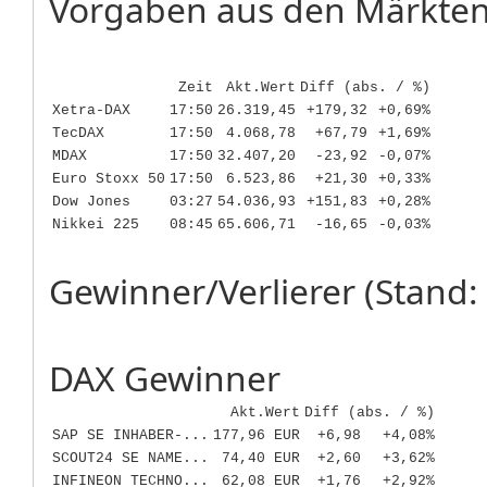
Vorgaben aus den Märkten
Zeit
Akt.Wert
Diff (abs. / %)
Xetra-DAX
17:50
26.319,45
+179,32
+0,69%
TecDAX
17:50
4.068,78
+67,79
+1,69%
MDAX
17:50
32.407,20
-23,92
-0,07%
Euro Stoxx 50
17:50
6.523,86
+21,30
+0,33%
Dow Jones
03:27
54.036,93
+151,83
+0,28%
Nikkei 225
08:45
65.606,71
-16,65
-0,03%
Gewinner/Verlierer (Stand: 
DAX Gewinner
Akt.Wert
Diff (abs. / %)
SAP SE INHABER-...
177,96 EUR
+6,98
+4,08%
SCOUT24 SE NAME...
74,40 EUR
+2,60
+3,62%
INFINEON TECHNO...
62,08 EUR
+1,76
+2,92%