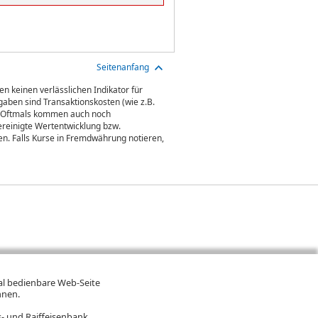
Seitenanfang
n keinen verlässlichen Indikator für
aben sind Transaktionskosten (wie z.B.
gt. Oftmals kommen auch noch
ereinigte Wertentwicklung bzw.
n. Falls Kurse in Fremdwährung notieren,
mal bedienbare Web-Seite
hnen.
- und Raiffeisenbank.