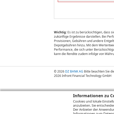
Wichtig:
Es ist zu berücksichtigen, dass 
zukünftige Ergebnisse darstellen. Bei Pe
Provisionen, Gebühren und andere Entgelte
Depotgebühren hinzu. Mit dem Wertentwick
Performance, die sich unter Berücksichti
kann die Rendite zudem infolge von Währ
© 2026
DZ BANK AG
Bitte beachten Sie d
2026 Infront Financial Technology GmbH
Informationen zu Co
Cookies und lokale Einstel
anzubieten. Sie entscheide
Der Anbieter der Anwendung
Informationen zum
Datens