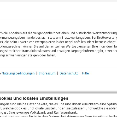
sich die Angaben auf die Vergangenheit beziehen und historische Wertentwicklunge
rformanceangaben handelt es sich stets um Bruttowertangaben. Bei Bruttowertang
), die beim Erwerb von Wertpapieren in der Regel anfallen, nicht berücksichti
lungsrechner können Sie auf den einzelnen Wertpapierseiten Ihre individuell b
gung sämtlicher Transaktionskosten und etwaigen Depotgebühren ergibt, errechne
ungsschwankungen steigen oder fallen.
ie
Nutzungsbedingungen
Impressum
Datenschutz
Hilfe
okies und lokalen Einstellungen
lungen sind kleine Datenpakete, die es uns und Ihnen erleichtern eine opti
n, welche Cookies und lokale Einstellungen sie zulassen und welche sie able
 ist Ihre jeweilige Volksbank und Raiffeisenbank.
chutz
entnehmen Sie bitte den Datenschutzhinweisen Ihrer jeweiligen Volks