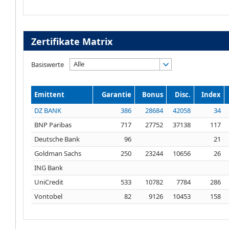
Zertifikate Matrix
Alle
Basiswerte
Emittent
Garantie
Bonus
Disc.
Index
DZ BANK
386
28684
42058
34
BNP Paribas
717
27752
37138
117
Deutsche Bank
96
21
Goldman Sachs
250
23244
10656
26
ING Bank
UniCredit
533
10782
7784
286
Vontobel
82
9126
10453
158