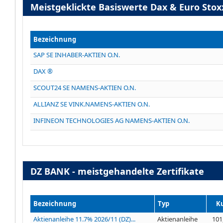
Meistgeklickte Basiswerte Dax & Euro Stox
Bezeichnung
SAP SE INHABER-AKTIEN O.N.
DAX ®
SCOUT24 SE NAMENS-AKTIEN O.N.
ALLIANZ SE VINK.NAMENS-AKTIEN O.N.
INFINEON TECHNOLOGIES AG NAMENS-AKTIEN O.N.
DZ BANK - meistgehandelte Zertifikate
Bezeichnung
Typ
K
Aktienanleihe 11.7% 2026/11 (DZ)...
Aktienanleihe
101