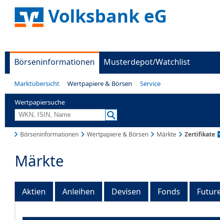
Volksbank eG
Börseninformationen
Musterdepot/Watchlist
Marktübersicht
Wertpapiere & Börsen
Service
Wertpapiersuche
Börseninformationen
Wertpapiere & Börsen
Märkte
Zertifikate
Märkte
Aktien
Anleihen
Devisen
Fonds
Futur