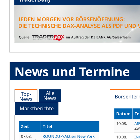
News und Termine
Alle
Top-
Börsenter
News
News
Marktberichte
Datum
Te
10.08.
AI
Zeit
Titel
Zw
07.08.
ROUNDUP/Aktien New York
10.08.
IN