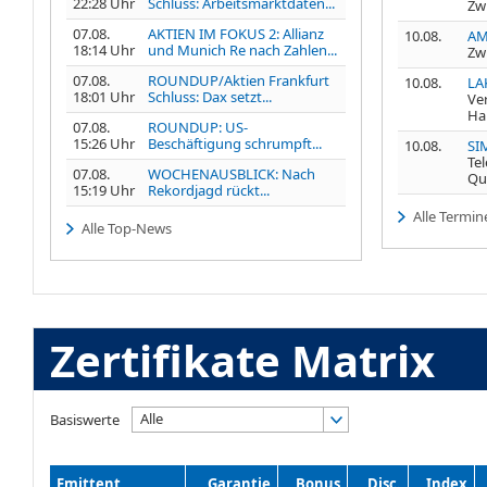
22:28 Uhr
Schluss: Arbeitsmarktdaten...
Zw
07.08.
AKTIEN IM FOKUS 2: Allianz
10.08.
AM
18:14 Uhr
und Munich Re nach Zahlen...
Zw
07.08.
ROUNDUP/Aktien Frankfurt
10.08.
LA
18:01 Uhr
Schluss: Dax setzt...
Ve
Ha
07.08.
ROUNDUP: US-
15:26 Uhr
Beschäftigung schrumpft...
10.08.
SI
Te
07.08.
WOCHENAUSBLICK: Nach
Qu
15:19 Uhr
Rekordjagd rückt...
Alle Termin
Alle Top-News
Zertifikate Matrix
Alle
Basiswerte
Emittent
Garantie
Bonus
Disc.
Index