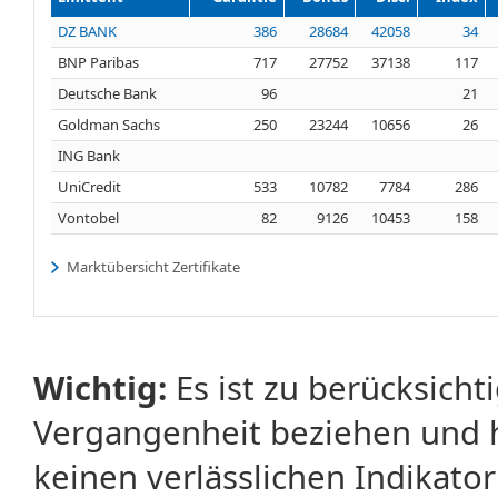
DZ BANK
386
28684
42058
34
BNP Paribas
717
27752
37138
117
Deutsche Bank
96
21
Goldman Sachs
250
23244
10656
26
ING Bank
UniCredit
533
10782
7784
286
Vontobel
82
9126
10453
158
Marktübersicht Zertifikate
Wichtig:
Es ist zu berücksicht
Vergangenheit beziehen und 
keinen verlässlichen Indikator