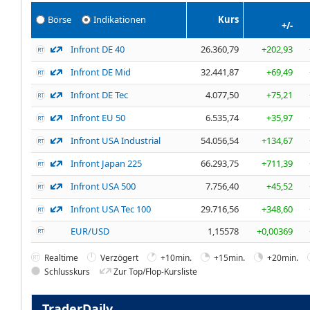
Börse
Indikationen
Kurs
+/-
Infront DE 40
26.360,79
+202,93
Infront DE Mid
32.441,87
+69,49
Infront DE Tec
4.077,50
+75,21
Infront EU 50
6.535,74
+35,97
Infront USA Industrial
54.056,54
+134,67
Infront Japan 225
66.293,75
+711,39
Infront USA 500
7.756,40
+45,52
Infront USA Tec 100
29.716,56
+348,60
EUR/USD
1,15578
+0,00369
Realtime
Verzögert
+10min.
+15min.
+20min.
Schlusskurs
Zur Top/Flop-Kursliste
TraderDaily