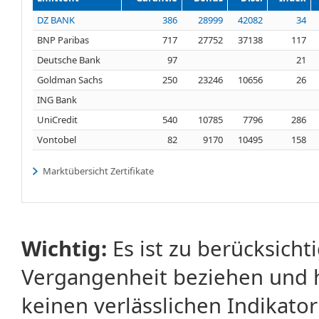
DZ BANK
386
28999
42082
34
BNP Paribas
717
27752
37138
117
Deutsche Bank
97
21
Goldman Sachs
250
23246
10656
26
ING Bank
UniCredit
540
10785
7796
286
Vontobel
82
9170
10495
158
Marktübersicht Zertifikate
Wichtig:
Es ist zu berücksicht
Vergangenheit beziehen und 
keinen verlässlichen Indikator