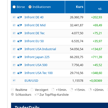
Börse
Indikationen
Kurs
+/-
Infront DE 40
26.360,79
+202,93
Infront DE Mid
32.441,87
+69,49
Infront DE Tec
4.077,50
+75,21
Infront EU 50
6.535,74
+35,97
Infront USA Industrial
54.056,54
+134,67
Infront Japan 225
66.293,75
+711,39
Infront USA 500
7.756,40
+45,52
Infront USA Tec 100
29.716,56
+348,60
EUR/USD
1,15578
+0,00369
Realtime
Verzögert
+10min.
+15min.
+20min.
Schlusskurs
Zur Top/Flop-Kursliste
TraderDaily