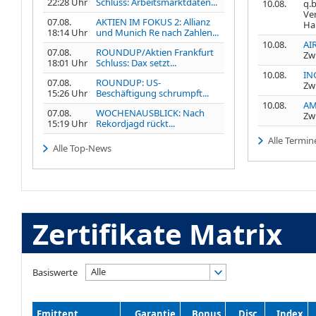
22:28 Uhr
Schluss: Arbeitsmarktdaten...
10.08.
q.b
Ve
07.08.
AKTIEN IM FOKUS 2: Allianz
Ha
18:14 Uhr
und Munich Re nach Zahlen...
10.08.
AI
07.08.
ROUNDUP/Aktien Frankfurt
Zw
18:01 Uhr
Schluss: Dax setzt...
10.08.
IN
07.08.
ROUNDUP: US-
Zw
15:26 Uhr
Beschäftigung schrumpft...
10.08.
AM
07.08.
WOCHENAUSBLICK: Nach
Zw
15:19 Uhr
Rekordjagd rückt...
Alle Termin
Alle Top-News
Zertifikate Matrix
Alle
Basiswerte
Emittent
Garantie
Bonus
Disc.
Index