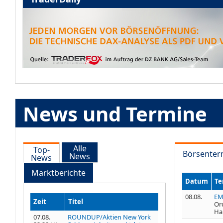
News und Termine
Alle
Top-
Börsenter
News
News
Marktberichte
Datum
Te
08.08.
EM
Zeit
Titel
Or
Ha
07.08.
ROUNDUP/Aktien New York