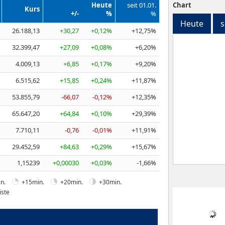
Heute
seit 01.01.
Chart
Kurs
+/-
%
%
Heute
s
26.188,13
+30,27
+0,12%
+12,75%
32.399,47
+27,09
+0,08%
+6,20%
4.009,13
+6,85
+0,17%
+9,20%
6.515,62
+15,85
+0,24%
+11,87%
53.855,79
-66,07
-0,12%
+12,35%
65.647,20
+64,84
+0,10%
+29,39%
7.710,11
-0,76
-0,01%
+11,91%
29.452,59
+84,63
+0,29%
+15,67%
1,15239
+0,00030
+0,03%
-1,66%
n.
+15min.
+20min.
+30min.
iste