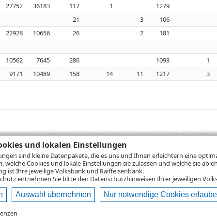
27752
36183
117
1
1279
21
3
106
22928
10656
26
2
181
10562
7645
286
1093
1
9171
10489
158
14
11
1217
3
sich die Angaben auf die Vergangenheit beziehen und historische Wertentwicklunge
rformanceangaben handelt es sich stets um Bruttowertangaben. Bei Bruttowertang
okies und lokalen Einstellungen
), die beim Erwerb von Wertpapieren in der Regel anfallen, nicht berücksichti
lungen sind kleine Datenpakete, die es uns und Ihnen erleichtern eine opti
lungsrechner können Sie auf den einzelnen Wertpapierseiten Ihre individuell b
n, welche Cookies und lokale Einstellungen sie zulassen und welche sie able
gung sämtlicher Transaktionskosten und etwaigen Depotgebühren ergibt, errechne
 ist Ihre jeweilige Volksbank und Raiffeisenbank.
ungsschwankungen steigen oder fallen.
chutz
entnehmen Sie bitte den Datenschutzhinweisen Ihrer jeweiligen Volks
n
Auswahl übernehmen
Nur notwendige Cookies erlaub
ie
Nutzungsbedingungen
Impressum
Datenschutz
Hilfe
renzen