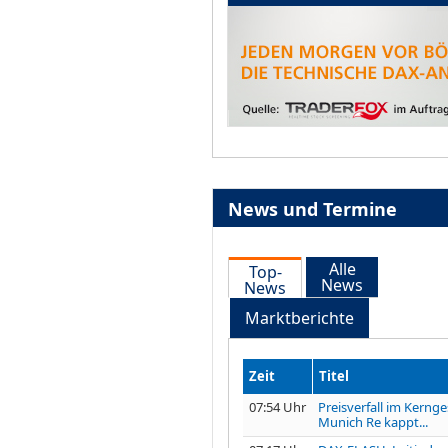
News und Termine
Alle
Top-
News
News
Marktberichte
Zeit
Titel
07:54 Uhr
Preisverfall im Kernge
Munich Re kappt...