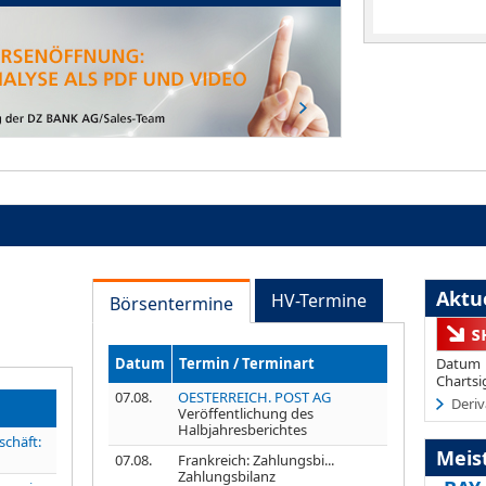
Aktue
HV-Termine
Börsentermine
Datum
Termin / Terminart
Datum
Chartsi
07.08.
OESTERREICH. POST AG
Deriv
Veröffentlichung des
Halbjahresberichtes
schäft:
Meis
07.08.
Frankreich: Zahlungsbi...
Zahlungsbilanz