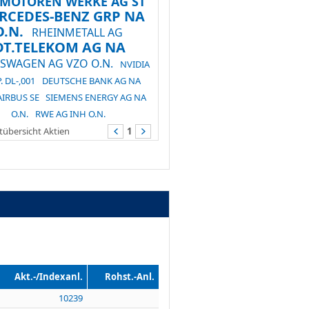
.MOTOREN WERKE AG ST
RCEDES-BENZ GRP NA
O.N.
RHEINMETALL AG
DT.TELEKOM AG NA
SWAGEN AG VZO O.N.
NVIDIA
. DL-,001
DEUTSCHE BANK AG NA
AIRBUS SE
SIEMENS ENERGY AG NA
O.N.
RWE AG INH O.N.
übersicht Aktien
1
Akt.-/Indexanl.
Rohst.-Anl.
10239