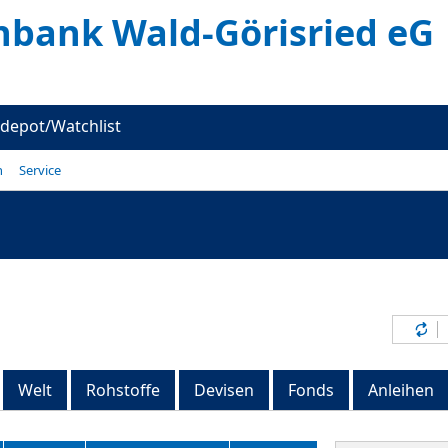
enbank Wald-Görisried eG
depot/Watchlist
n
Service
Inh
Welt
Rohstoffe
Devisen
Fonds
Anleihen