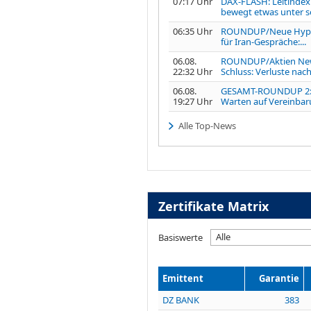
07:17 Uhr
DAX-FLASH: Leitindex
bewegt etwas unter s
06:35 Uhr
ROUNDUP/Neue Hyp
für Iran-Gespräche:...
06.08.
ROUNDUP/Aktien Ne
22:32 Uhr
Schluss: Verluste nach.
06.08.
GESAMT-ROUNDUP 2
19:27 Uhr
Warten auf Vereinbaru
Alle Top-News
Zertifikate Matrix
Alle
Basiswerte
Emittent
Garantie
DZ BANK
383