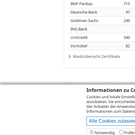
BNP Paribas
715
Deutsche Bank
97
Goldman Sachs
249
ING Bank
UniCredit
540
Vontobel
82
Marktübersicht Zertifikate
Wichtig:
Es ist zu berücksichtigen, dass 
zukünftige Ergebnisse darstellen. Bei Pe
Informationen zu Co
Provisionen, Gebühren und andere Entgelte
Cookies und lokale Einstel
Depotgebühren hinzu. Mit dem Wertentwick
anzubieten. Sie entscheide
Performance, die sich unter Berücksichti
Der Anbieter der Anwendung
kann die Rendite zudem infolge von Währ
Informationen zum
Datens
Alle Cookies zulasse
© 2026
DZ BANK AG
Bitte beachten Sie d
Notwendig
Präfe