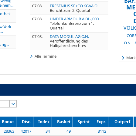
BAY
 wenig
einem...
07.08.
FRESENIUS SE+CO.KGAA O...
ME
Bericht zum 2. Quartal
othek
07.08.
UNDER ARMOUR A DL-,000...
Telefonkonferenz zum 1.
w York
VOLK
Quartal
..
CORP
07.08.
DATA MODUL AG O.N.
:
Veröffentlichung des
O.N.
ng...
Halbjahresberichtes
Alle Termine
Markt
Bonus
Disc.
Index
Basket
Sprint
Expr.
Outperf.
28363
42017
34
49
3112