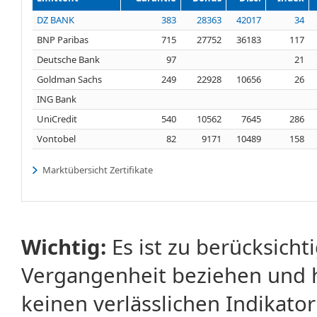
DZ BANK
383
28363
42017
34
BNP Paribas
715
27752
36183
117
Deutsche Bank
97
21
Goldman Sachs
249
22928
10656
26
ING Bank
UniCredit
540
10562
7645
286
Vontobel
82
9171
10489
158
Marktübersicht Zertifikate
Wichtig:
Es ist zu berücksicht
Vergangenheit beziehen und 
keinen verlässlichen Indikator