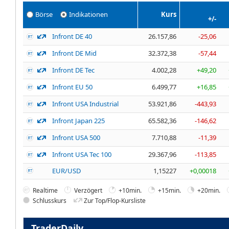
Börse
Indikationen
Kurs
+/-
Infront DE 40
26.157,86
-25,06
Infront DE Mid
32.372,38
-57,44
Infront DE Tec
4.002,28
+49,20
Infront EU 50
6.499,77
+16,85
Infront USA Industrial
53.921,86
-443,93
Infront Japan 225
65.582,36
-146,62
Infront USA 500
7.710,88
-11,39
Infront USA Tec 100
29.367,96
-113,85
EUR/USD
1,15227
+0,00018
Realtime
Verzögert
+10min.
+15min.
+20min.
Schlusskurs
Zur Top/Flop-Kursliste
TraderDaily