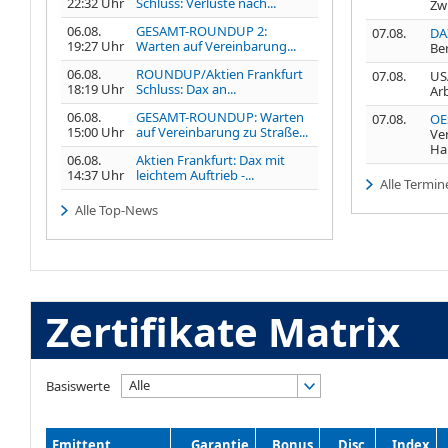
22:32 Uhr
Schluss: Verluste nach...
Zw
06.08.
GESAMT-ROUNDUP 2:
07.08.
DA
19:27 Uhr
Warten auf Vereinbarung...
Be
06.08.
ROUNDUP/Aktien Frankfurt
07.08.
USA
18:19 Uhr
Schluss: Dax an...
Ar
06.08.
GESAMT-ROUNDUP: Warten
07.08.
OE
15:00 Uhr
auf Vereinbarung zu Straße...
Ve
Ha
06.08.
Aktien Frankfurt: Dax mit
14:37 Uhr
leichtem Auftrieb -...
Alle Termin
Alle Top-News
Zertifikate Matrix
Alle
Basiswerte
Emittent
Garantie
Bonus
Disc.
Index