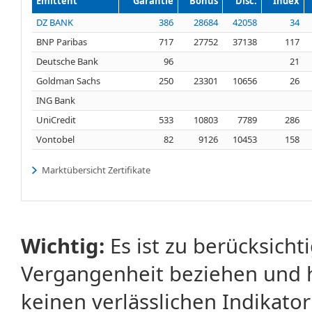
Emittent
Garantie
Bonus
Disc.
Index
DZ BANK
386
28684
42058
34
BNP Paribas
717
27752
37138
117
Deutsche Bank
96
21
Goldman Sachs
250
23301
10656
26
ING Bank
UniCredit
533
10803
7789
286
Vontobel
82
9126
10453
158
Marktübersicht Zertifikate
Wichtig:
Es ist zu berücksicht
Vergangenheit beziehen und 
keinen verlässlichen Indikator