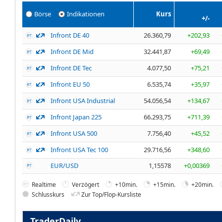
Börse
Indikationen
Kurs
+/-
Infront DE 40
26.360,79
+202,93
Infront DE Mid
32.441,87
+69,49
Infront DE Tec
4.077,50
+75,21
Infront EU 50
6.535,74
+35,97
Infront USA Industrial
54.056,54
+134,67
Infront Japan 225
66.293,75
+711,39
Infront USA 500
7.756,40
+45,52
Infront USA Tec 100
29.716,56
+348,60
EUR/USD
1,15578
+0,00369
Realtime
Verzögert
+10min.
+15min.
+20min.
Schlusskurs
Zur Top/Flop-Kursliste
TraderDaily