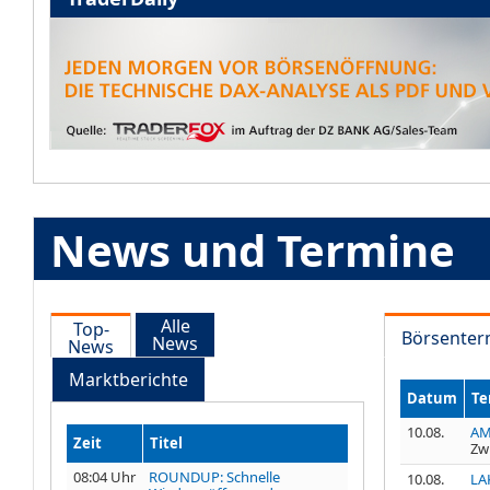
News und Termine
Alle
Top-
Börsenter
News
News
Marktberichte
Datum
Te
10.08.
AM
Zeit
Titel
Zw
08:04 Uhr
ROUNDUP: Schnelle
10.08.
LA