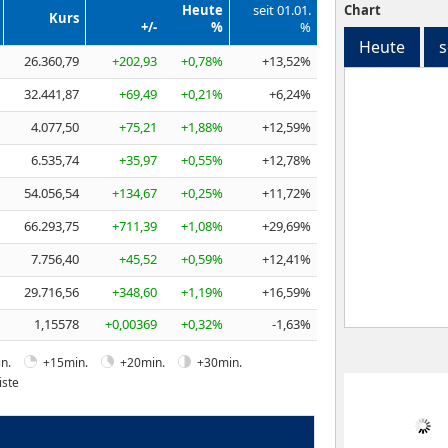
Heute
seit 01.01.
Chart
Kurs
+/-
%
%
Heute
s
26.360,79
+202,93
+0,78%
+13,52%
32.441,87
+69,49
+0,21%
+6,24%
4.077,50
+75,21
+1,88%
+12,59%
6.535,74
+35,97
+0,55%
+12,78%
54.056,54
+134,67
+0,25%
+11,72%
66.293,75
+711,39
+1,08%
+29,69%
7.756,40
+45,52
+0,59%
+12,41%
29.716,56
+348,60
+1,19%
+16,59%
1,15578
+0,00369
+0,32%
-1,63%
n.
+15min.
+20min.
+30min.
iste