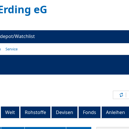
Erding eG
depot/Watchlist
n
Service
Inh
Welt
Rohstoffe
Devisen
Fonds
Anleihen