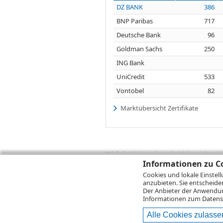
DZ BANK
386
BNP Paribas
717
Deutsche Bank
96
Goldman Sachs
250
ING Bank
UniCredit
533
Vontobel
82
Marktübersicht Zertifikate
Wichtig:
Es ist zu berücksichtigen, dass 
zukünftige Ergebnisse darstellen. Bei Pe
Informationen zu Co
Provisionen, Gebühren und andere Entgelte
Cookies und lokale Einstel
Depotgebühren hinzu. Mit dem Wertentwick
anzubieten. Sie entscheide
Performance, die sich unter Berücksichti
Der Anbieter der Anwendung
kann die Rendite zudem infolge von Währ
Informationen zum
Datens
Alle Cookies zulasse