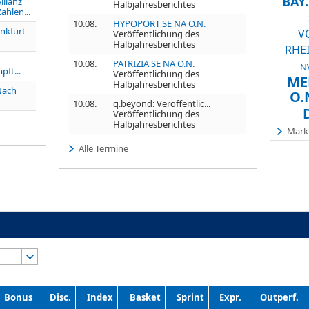
BAY
llianz
Halbjahresberichtes
ahlen...
10.08.
HYPOPORT SE NA O.N.
nkfurt
V
Veröffentlichung des
Halbjahresberichtes
RHE
10.08.
PATRIZIA SE NA O.N.
NV
ft...
Veröffentlichung des
ME
Halbjahresberichtes
Nach
O.
10.08.
q.beyond: Veröffentlic...
Veröffentlichung des
Halbjahresberichtes
Markt
Alle Termine
Bonus
Disc.
Index
Basket
Sprint
Expr.
Outperf.