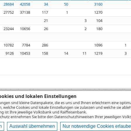
28684
42058
34
50
3160
27752
37138
117
1
1270
21
3
104
23244
10656
26
2
180
10782
7784
286
1096
1
9126
10453
158
14
11
1219
3
sich die Angaben auf die Vergangenheit beziehen und historische Wertentwicklunge
rformanceangaben handelt es sich stets um Bruttowertangaben. Bei Bruttowertang
okies und lokalen Einstellungen
), die beim Erwerb von Wertpapieren in der Regel anfallen, nicht berücksichti
lungen sind kleine Datenpakete, die es uns und Ihnen erleichtern eine opti
lungsrechner können Sie auf den einzelnen Wertpapierseiten Ihre individuell b
n, welche Cookies und lokale Einstellungen sie zulassen und welche sie able
gung sämtlicher Transaktionskosten und etwaigen Depotgebühren ergibt, errechne
 ist Ihre jeweilige Volksbank und Raiffeisenbank.
ungsschwankungen steigen oder fallen.
chutz
entnehmen Sie bitte den Datenschutzhinweisen Ihrer jeweiligen Volks
n
Auswahl übernehmen
Nur notwendige Cookies erlaub