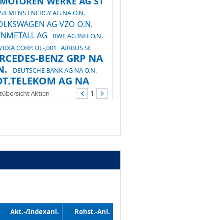
.MOTOREN WERKE AG ST
SIEMENS ENERGY AG NA O.N.
OLKSWAGEN AG VZO O.N.
INMETALL AG
RWE AG INH O.N.
IDIA CORP. DL-,001
AIRBUS SE
RCEDES-BENZ GRP NA
N.
DEUTSCHE BANK AG NA O.N.
DT.TELEKOM AG NA
übersicht Aktien
1
Akt.-/Indexanl.
Rohst.-Anl.