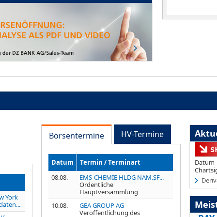
Aktue
HV-Termine
Börsentermine
Datum
Termin / Terminart
Datum
Chartsi
08.08.
EMS-CHEMIE HLDG NAM.SF...
Deriv
Ordentliche
Hauptversammlung
w York
Meis
daten...
10.08.
GEA GROUP AG
Veröffentlichung des