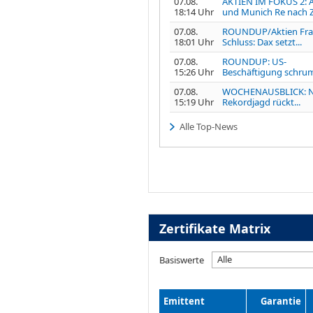
07.08.
AKTIEN IM FOKUS 2: A
18:14 Uhr
und Munich Re nach Z
07.08.
ROUNDUP/Aktien Fra
18:01 Uhr
Schluss: Dax setzt...
07.08.
ROUNDUP: US-
15:26 Uhr
Beschäftigung schrump
07.08.
WOCHENAUSBLICK: 
15:19 Uhr
Rekordjagd rückt...
Alle Top-News
Zertifikate Matrix
Alle
Basiswerte
Emittent
Garantie