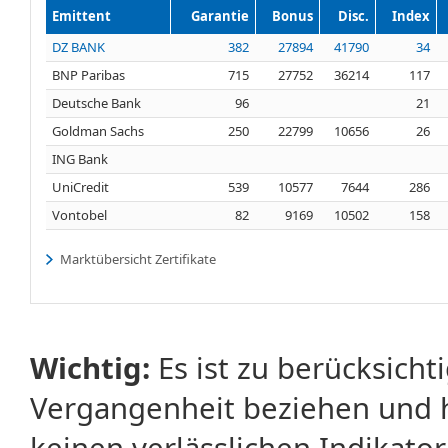
Emittent
Garantie
Bonus
Disc.
Index
DZ BANK
382
27894
41790
34
BNP Paribas
715
27752
36214
117
Deutsche Bank
96
21
Goldman Sachs
250
22799
10656
26
ING Bank
UniCredit
539
10577
7644
286
Vontobel
82
9169
10502
158
Marktübersicht Zertifikate
Wichtig:
Es ist zu berücksicht
Vergangenheit beziehen und 
keinen verlässlichen Indikator