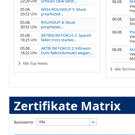
22:29 Uhr
Schluss: Dow setzt...
06.08.
RH
Ve
05.08.
WDH/ROUNDUP 5: Musk
Ha
20:52 Uhr
prophezeit...
06.08.
Spa
05.08.
ROUNDUP 4: Musk
In
20:52 Uhr
prophezeit...
06.08.
PV
05.08.
AKTIEN IM FOKUS 2: SpaceX
Ve
18:25 Uhr
fallen trotz starker...
Ha
05.08.
AKTIE IM FOKUS 2: Infineon
06.08.
AU
18:22 Uhr
trotz Rekordumsatz wegen...
Ve
Mo
Alle Top-News
Alle Termin
Zertifikate Matrix
Alle
Basiswerte