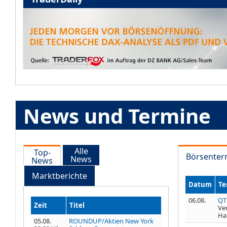
News und Termine
Alle
Top-
Börsenter
News
News
Marktberichte
Datum
Te
06.08.
QT
Zeit
Titel
Ve
Ha
05.08.
ROUNDUP/Aktien New York