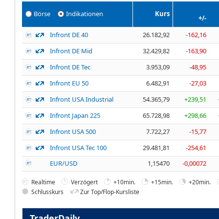
Börse
Indikationen
Kurs
+/-
Infront DE 40
26.182,92
-162,16
Infront DE Mid
32.429,82
-163,90
Infront DE Tec
3.953,09
-48,95
Infront EU 50
6.482,91
-27,03
Infront USA Industrial
54.365,79
+239,51
Infront Japan 225
65.728,98
+298,66
Infront USA 500
7.722,27
-15,77
Infront USA Tec 100
29.481,81
-254,61
EUR/USD
1,15470
-0,00072
Realtime
Verzögert
+10min.
+15min.
+20min.
Schlusskurs
Zur Top/Flop-Kursliste
TraderDaily