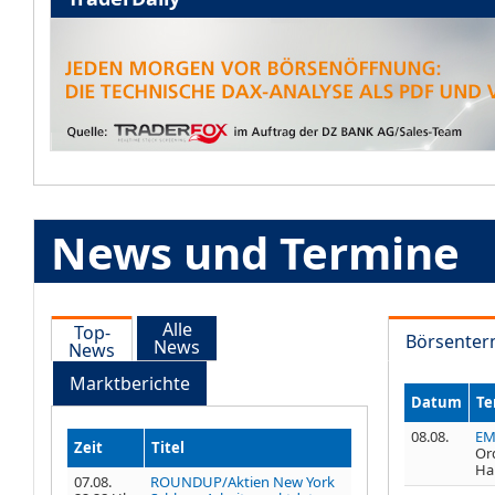
News und Termine
Alle
Top-
Börsenter
News
News
Marktberichte
Datum
Te
08.08.
EM
Zeit
Titel
Or
Ha
07.08.
ROUNDUP/Aktien New York