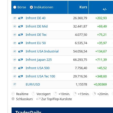
Börse
Indikationen
Kurs
+/-
Infront DE 40
26.360,79
+202,93
Infront DE Mid
32.441,87
+69,49
Infront DE Tec
4.077,50
+75,21
Infront EU 50
6.535,74
+35,97
Infront USA Industrial
54.056,54
+134,67
Infront Japan 225
66.293,75
+711,39
Infront USA 500
7.756,40
+45,52
Infront USA Tec 100
29.716,56
+348,60
EUR/USD
1,15578
+0,00369
Realtime
Verzögert
+10min.
+15min.
+20min.
Schlusskurs
Zur Top/Flop-Kursliste
TraderDaily