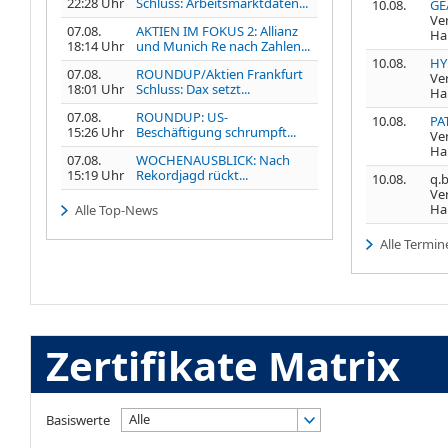
22:28 Uhr
Schluss: Arbeitsmarktdaten...
10.08.
GE
Ve
07.08.
AKTIEN IM FOKUS 2: Allianz
Ha
18:14 Uhr
und Munich Re nach Zahlen...
10.08.
HY
07.08.
ROUNDUP/Aktien Frankfurt
Ve
18:01 Uhr
Schluss: Dax setzt...
Ha
07.08.
ROUNDUP: US-
10.08.
PA
15:26 Uhr
Beschäftigung schrumpft...
Ve
Ha
07.08.
WOCHENAUSBLICK: Nach
15:19 Uhr
Rekordjagd rückt...
10.08.
q.b
Ve
Ha
Alle Top-News
Alle Termin
Zertifikate Matrix
Alle
Basiswerte