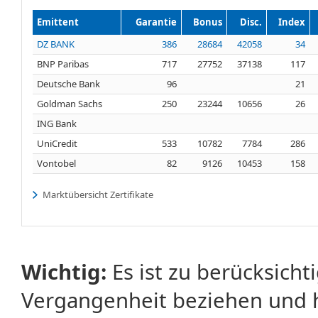
Emittent
Garantie
Bonus
Disc.
Index
DZ BANK
386
28684
42058
34
BNP Paribas
717
27752
37138
117
Deutsche Bank
96
21
Goldman Sachs
250
23244
10656
26
ING Bank
UniCredit
533
10782
7784
286
Vontobel
82
9126
10453
158
Marktübersicht Zertifikate
Wichtig:
Es ist zu berücksicht
Vergangenheit beziehen und 