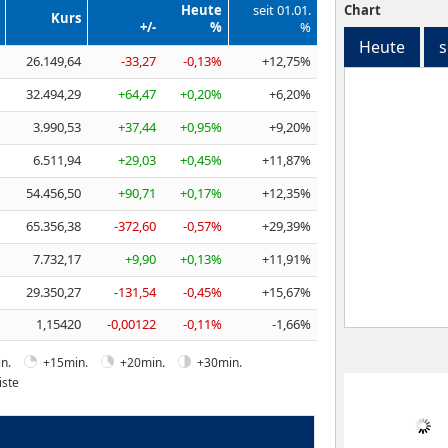
Heute
seit 01.01.
Chart
Kurs
+/-
%
%
Heute
s
26.149,64
-33,27
-0,13%
+12,75%
32.494,29
+64,47
+0,20%
+6,20%
3.990,53
+37,44
+0,95%
+9,20%
6.511,94
+29,03
+0,45%
+11,87%
54.456,50
+90,71
+0,17%
+12,35%
65.356,38
-372,60
-0,57%
+29,39%
7.732,17
+9,90
+0,13%
+11,91%
29.350,27
-131,54
-0,45%
+15,67%
1,15420
-0,00122
-0,11%
-1,66%
n.
+15min.
+20min.
+30min.
iste