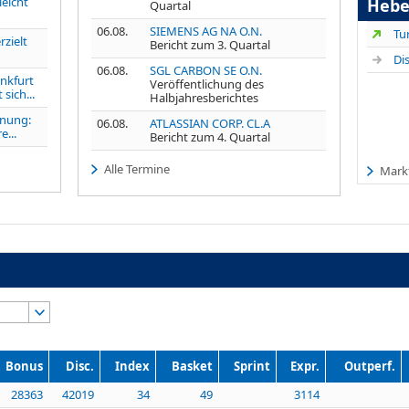
leicht
Hebe
Quartal
06.08.
SIEMENS AG NA O.N.
zielt
Bericht zum 3. Quartal
06.08.
SGL CARBON SE O.N.
nkfurt
Veröffentlichung des
sich...
Halbjahresberichtes
fnung:
06.08.
ATLASSIAN CORP. CL.A
e...
Bericht zum 4. Quartal
Alle Termine
Mark
Bonus
Disc.
Index
Basket
Sprint
Expr.
Outperf.
28363
42019
34
49
3114