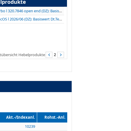
lprodukte
Turbo l 320.7846 open end (DZ): Basiswert LVMH
DiscOS l 2026/06 (DZ): Basiswert Dt.Telekom
tübersicht Hebelprodukte
2
Akt.-/Indexanl.
Rohst.-Anl.
10239