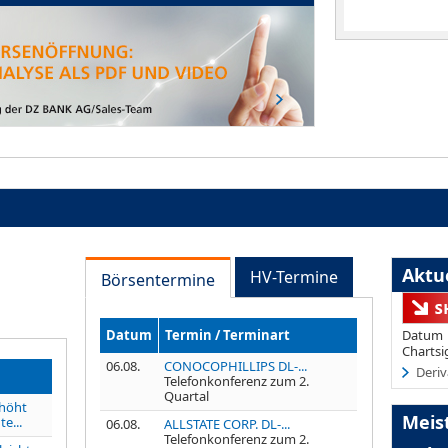
Aktue
HV-Termine
Börsentermine
Datum
Termin / Terminart
Datum
Chartsi
06.08.
CONOCOPHILLIPS DL-...
Deriv
Telefonkonferenz zum 2.
Quartal
höht
Meis
e...
06.08.
ALLSTATE CORP. DL-...
Telefonkonferenz zum 2.