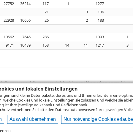
27752
36214
117
1
1277
21
3
106
22928
10656
26
2
183
10562
7645
286
1093
1
9171
10489
158
14
11
1217
3
sich die Angaben auf die Vergangenheit beziehen und historische Wertentwicklunge
rformanceangaben handelt es sich stets um Bruttowertangaben. Bei Bruttowertang
okies und lokalen Einstellungen
), die beim Erwerb von Wertpapieren in der Regel anfallen, nicht berücksichti
lungen sind kleine Datenpakete, die es uns und Ihnen erleichtern eine opti
lungsrechner können Sie auf den einzelnen Wertpapierseiten Ihre individuell b
n, welche Cookies und lokale Einstellungen sie zulassen und welche sie able
gung sämtlicher Transaktionskosten und etwaigen Depotgebühren ergibt, errechne
 ist Ihre jeweilige Volksbank und Raiffeisenbank.
ungsschwankungen steigen oder fallen.
chutz
entnehmen Sie bitte den Datenschutzhinweisen Ihrer jeweiligen Volks
n
Auswahl übernehmen
Nur notwendige Cookies erlaub
ie
Nutzungsbedingungen
Datenschutz
Hilfe
renzen