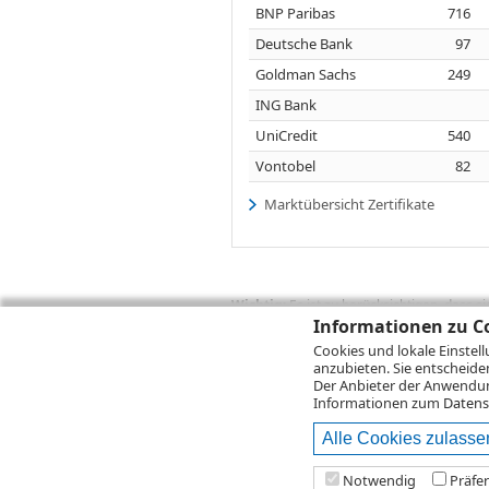
BNP Paribas
716
Deutsche Bank
97
Goldman Sachs
249
ING Bank
UniCredit
540
Vontobel
82
Marktübersicht Zertifikate
Wichtig:
Es ist zu berücksichtigen, dass 
zukünftige Ergebnisse darstellen. Bei Pe
Informationen zu Co
Provisionen, Gebühren und andere Entgelte
Cookies und lokale Einstel
Depotgebühren hinzu. Mit dem Wertentwick
anzubieten. Sie entscheide
Performance, die sich unter Berücksichti
Der Anbieter der Anwendung
kann die Rendite zudem infolge von Währ
Informationen zum
Datens
Alle Cookies zulasse
© 2026
DZ BANK AG
Bitte beachten Sie d
Notwendig
Präfe