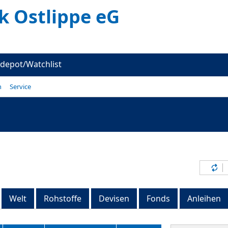
k Ostlippe eG
depot/Watchlist
n
Service
Inh
Welt
Rohstoffe
Devisen
Fonds
Anleihen