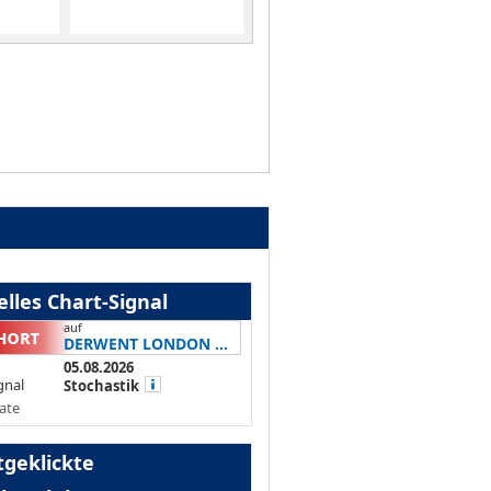
lles Chart-Signal
auf
DERWENT LONDON ...
05.08.2026
gnal
Stochastik
ate
tgeklickte