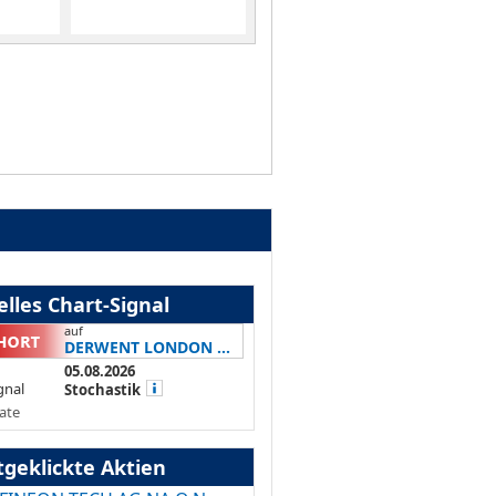
lles Chart-Signal
auf
DERWENT LONDON ...
05.08.2026
gnal
Stochastik
ate
tgeklickte Aktien