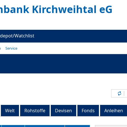
enbank Kirchweihtal eG
depot/Watchlist
n
Service
Inh
Welt
Rohstoffe
Devisen
Fonds
Anleihen