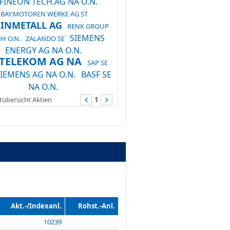
FINEON TECH.AG NA O.N.
BAY.MOTOREN WERKE AG ST
INMETALL AG
RENK GROUP
SIEMENS
NH O.N.
ZALANDO SE
ENERGY AG NA O.N.
.TELEKOM AG NA
SAP SE
IEMENS AG NA O.N.
BASF SE
NA O.N.
übersicht Aktien
1
Akt.-/Indexanl.
Rohst.-Anl.
10239