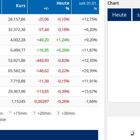
Heute
seit 01.01.
Chart
Kurs
+/-
%
%
Heute
s
26.157,86
-25,06
-0,10%
+12,75%
32.372,38
-57,44
-0,18%
+6,20%
4.002,28
+49,20
+1,24%
+9,20%
6.499,77
+16,85
+0,26%
+11,87%
53.921,86
-443,93
-0,82%
+12,35%
65.582,36
-146,62
-0,22%
+29,39%
7.710,88
-11,39
-0,15%
+11,91%
29.367,96
-113,85
-0,39%
+15,67%
1,15245
-0,00297
-0,26%
-1,66%
n.
+15min.
+20min.
+30min.
iste