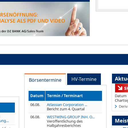
Aktue
HV-Termine
Börsentermine
Datum
Termin / Terminart
Datum
Chartsi
06.08.
Atlassian Corporation ...
Deriv
Bericht zum 4. Quartal
:
06.08.
WESTWING GROUP INH. O...
Meis
ng...
Veröffentlichung des
Halbjahresberichtes