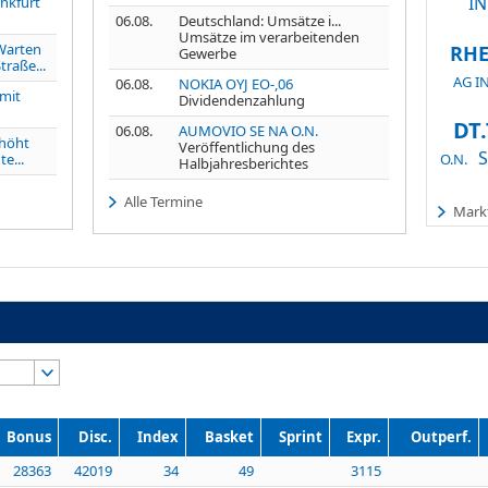
IN
nkfurt
06.08.
Deutschland: Umsätze i...
Umsätze im verarbeitenden
arten
RHE
Gewerbe
traße...
AG I
06.08.
NOKIA OYJ EO-,06
 mit
Dividendenzahlung
DT
06.08.
AUMOVIO SE NA O.N.
höht
Veröffentlichung des
S
e...
O.N.
Halbjahresberichtes
Alle Termine
Markt
Bonus
Disc.
Index
Basket
Sprint
Expr.
Outperf.
28363
42019
34
49
3115