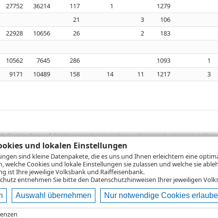
27752
36214
117
1
1279
21
3
106
22928
10656
26
2
183
10562
7645
286
1093
1
9171
10489
158
14
11
1217
3
sich die Angaben auf die Vergangenheit beziehen und historische Wertentwicklunge
rformanceangaben handelt es sich stets um Bruttowertangaben. Bei Bruttowertang
okies und lokalen Einstellungen
), die beim Erwerb von Wertpapieren in der Regel anfallen, nicht berücksichti
lungen sind kleine Datenpakete, die es uns und Ihnen erleichtern eine opti
lungsrechner können Sie auf den einzelnen Wertpapierseiten Ihre individuell b
n, welche Cookies und lokale Einstellungen sie zulassen und welche sie able
gung sämtlicher Transaktionskosten und etwaigen Depotgebühren ergibt, errechne
 ist Ihre jeweilige Volksbank und Raiffeisenbank.
ungsschwankungen steigen oder fallen.
chutz
entnehmen Sie bitte den Datenschutzhinweisen Ihrer jeweiligen Volks
n
Auswahl übernehmen
Nur notwendige Cookies erlaub
ie
Nutzungsbedingungen
Impressum
Datenschutz
Hilfe
renzen