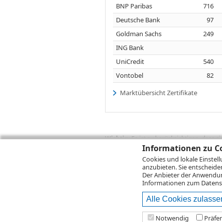
BNP Paribas
716
Deutsche Bank
97
Goldman Sachs
249
ING Bank
UniCredit
540
Vontobel
82
Marktübersicht Zertifikate
Wichtig:
Es ist zu berücksichtigen, dass 
zukünftige Ergebnisse darstellen. Bei Pe
Informationen zu Co
Provisionen, Gebühren und andere Entgelte
Cookies und lokale Einstel
Depotgebühren hinzu. Mit dem Wertentwick
anzubieten. Sie entscheide
Performance, die sich unter Berücksichti
Der Anbieter der Anwendung
kann die Rendite zudem infolge von Währ
Informationen zum
Datens
Alle Cookies zulasse
© 2026
DZ BANK AG
Bitte beachten Sie d
Notwendig
Präfe